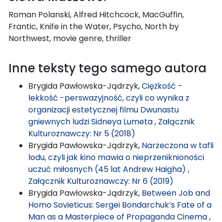
Roman Polanski, Alfred Hitchcock, MacGuffin,
Frantic, Knife in the Water, Psycho, North by
Northwest, movie genre, thriller
Inne teksty tego samego autora
Brygida Pawłowska-Jądrzyk,
Ciężkość -
lekkość -perswazyjność, czyli co wynika z
organizacji estetycznej filmu Dwunastu
gniewnych ludzi Sidneya Lumeta
,
Załącznik
Kulturoznawczy: Nr 5 (2018)
Brygida Pawłowska-Jądrzyk,
Narzeczona w tafli
lodu, czyli jak kino mawia o nieprzeniknioności
uczuć miłosnych (45 lat Andrew Haigha)
,
Załącznik Kulturoznawczy: Nr 6 (2019)
Brygida Pawłowska-Jądrzyk,
Between Job and
Homo Sovieticus: Sergei Bondarchuk’s Fate of a
Man as a Masterpiece of Propaganda Cinema
,