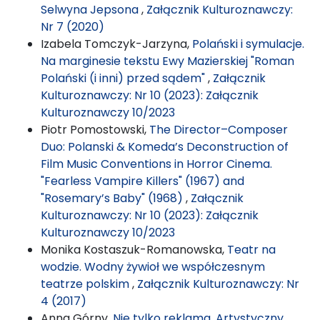
Selwyna Jepsona
,
Załącznik Kulturoznawczy:
Nr 7 (2020)
Izabela Tomczyk-Jarzyna,
Polański i symulacje.
Na marginesie tekstu Ewy Mazierskiej "Roman
Polański (i inni) przed sądem"
,
Załącznik
Kulturoznawczy: Nr 10 (2023): Załącznik
Kulturoznawczy 10/2023
Piotr Pomostowski,
The Director–Composer
Duo: Polanski & Komeda’s Deconstruction of
Film Music Conventions in Horror Cinema.
"Fearless Vampire Killers" (1967) and
"Rosemary’s Baby" (1968)
,
Załącznik
Kulturoznawczy: Nr 10 (2023): Załącznik
Kulturoznawczy 10/2023
Monika Kostaszuk-Romanowska,
Teatr na
wodzie. Wodny żywioł we współczesnym
teatrze polskim
,
Załącznik Kulturoznawczy: Nr
4 (2017)
Anna Górny,
Nie tylko reklama. Artystyczny