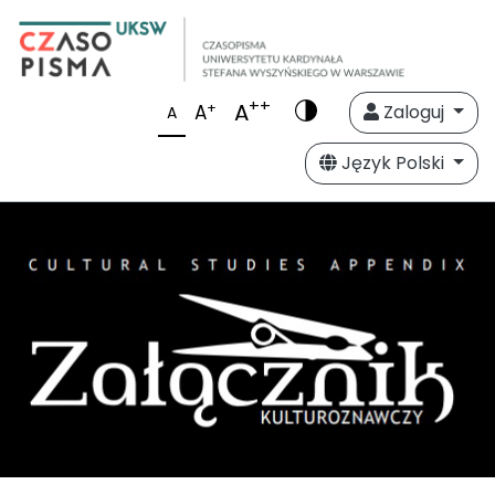
++
A
+
A
Zaloguj
A
Język Polski