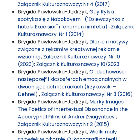
Załącznik Kulturoznawczy: Nr 4 (2017)
Brygida Pawłowska-Jądrzyk,
Gdy Rylski
spotyka się z Nabokovem… ("Dziewczynka z
hotelu Excelsior" i fenomen nimfetki)
,
Załącznik
Kulturoznawczy: Nr 1 (2014)
Brygida Pawłowska-Jądrzyk,
Dłonie i motywy
związane z rękami w kreatywnej reklamie
wizualnej
,
Załącznik Kulturoznawczy: Nr 10
(2023): Załącznik Kulturoznawczy 10/2023
Brygida Pawłowska-Jądrzyk,
O „duchowości
następczej” i kiczosferach emocjonalnych w
dwóch ujęciach literackich (Irzykowski –
Dehnel)
,
Załącznik Kulturoznawczy: Nr 3 (2016)
Brygida Pawłowska-Jądrzyk,
Murky Images.
The Poetics of Intertextual Dissonance in the
Apocryphal Films of Andrei Zviagyntsev
,
Załącznik Kulturoznawczy: Nr 2 (2015)
Brygida Pawłowska-Jądrzyk,
Wielki mały
człowiek w bikornie. O ikonografii potęgi i