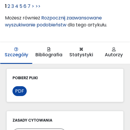
1
2
3
4
5
6
7
>
>>
Możesz również
Rozpocznij zaawansowane
wyszukiwanie podobieństw
dla tego artykułu.
Szczegóły
Bibliografia
Statystyki
Autorzy
POBIERZ PLIKI
PDF
ZASADY CYTOWANIA