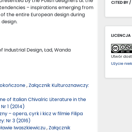
s presented by the Polish designers at the
CITED BY /
 tendencies – inspirations emerging from
 of the entire European design during
h design.
LICENCJA
 of Industrial Design, Ład, Wanda
Utwór dostę
Użycie ni
edokończone
,
Załącznik Kulturoznawczy:
 of Italian Chivalric Literature in the
Nr 1 (2014)
y – opera, cyrk i kicz w filmie Filipa
y: Nr 3 (2016)
sławie Iwaszkiewiczu
,
Załącznik