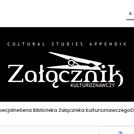
A
pecjalne
Seria Biblioteka Załącznika Kulturoznawczego
D