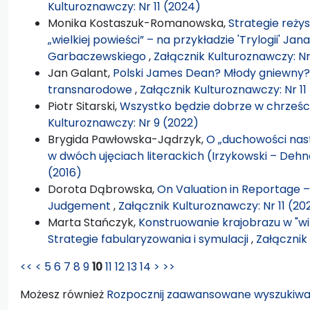
Kulturoznawczy: Nr 11 (2024)
Monika Kostaszuk-Romanowska,
Strategie reży
„wielkiej powieści” – na przykładzie 'Trylogii' Jan
Garbaczewskiego
,
Załącznik Kulturoznawczy: Nr
Jan Galant,
Polski James Dean? Młody gniewny?
transnarodowe
,
Załącznik Kulturoznawczy: Nr 11
Piotr Sitarski,
Wszystko będzie dobrze w chrześc
Kulturoznawczy: Nr 9 (2022)
Brygida Pawłowska-Jądrzyk,
O „duchowości nas
w dwóch ujęciach literackich (Irzykowski – Dehn
(2016)
Dorota Dąbrowska,
On Valuation in Reportage 
Judgement
,
Załącznik Kulturoznawczy: Nr 11 (20
Marta Stańczyk,
Konstruowanie krajobrazu w "wild
Strategie fabularyzowania i symulacji
,
Załącznik
<<
<
5
6
7
8
9
10
11
12
13
14
>
>>
Możesz również
Rozpocznij zaawansowane wyszukiwa