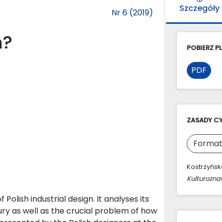
Szczegóły
Nr 6 (2019)
n?
POBIERZ PL
PDF
ZASADY C
Format
Kostrzyńska
Kulturozn
Polish industrial design. It analyses its
ury as well as the crucial problem of how