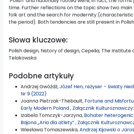
‘Polish’ and nationally rooted were, in fact, the form
time. Further reflections on the topic show two main
folk art and the search for modernity (characteristic
the period). Both tendencies are still present in Polis
Słowa kluczowe:
Polish design, history of design, Cepelia, The Institute
Telakowska
Podobne artykuły
Andrzej Gwóźdź,
Józef Hen, reżyser – światy ni
Nr 9 (2022)
Joanna Pietrzak-Thėbault,
Fortune and Misfortune
Early Modern Poland
,
Załącznik Kulturoznawczy: 
Izabela Tomczyk-Jarzyna,
Bohater heterogeniczn
Bajona „Aria dla atlety”
,
Załącznik Kulturoznawcz
Wiesława Tomaszewska,
Andrzej Kijowski o Jaro