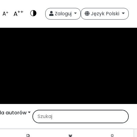
++
A
+
A
Zaloguj
Język Polski
la autorów