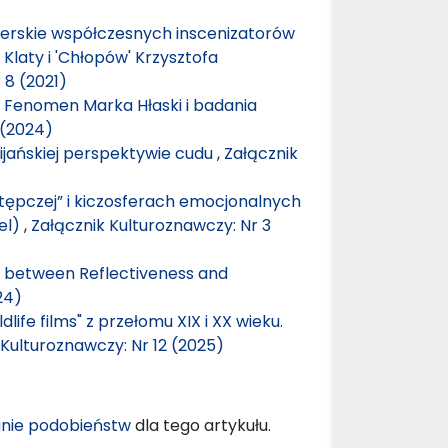
serskie współczesnych inscenizatorów
a Klaty i 'Chłopów' Krzysztofa
 8 (2021)
 Fenomen Marka Hłaski i badania
 (2024)
ijańskiej perspektywie cudu
,
Załącznik
tępczej” i kiczosferach emocjonalnych
el)
,
Załącznik Kulturoznawczy: Nr 3
– between Reflectiveness and
24)
life films" z przełomu XIX i XX wieku.
 Kulturoznawczy: Nr 12 (2025)
nie podobieństw
dla tego artykułu.