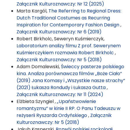
Załącznik Kulturoznawczy: Nr 12 (2025)
Marta Kargól,
The Referring to Regional Dress:
Dutch Traditional Costumes as Recurring
Inspiration for Contemporary Fashion Design
,
Załącznik Kulturoznawczy: Nr 6 (2019)
Robert Birkholc, Seweryn Kuśmierczyk,
Laboratorium analizy filmu Z prof. Sewerynem
Kuśmierczykiem rozmawia Robert Birkholc
,
Załącznik Kulturoznawczy: Nr 5 (2018)
Adam Domalewski,
Świeccy pasterze polskiego
kina. Analiza porównawcza filmów „Boże Ciało”
(2019) Jana Komasy i „Wszystkie nasze strachy”
(2021) Łukasza Rondudy i Łukasza Gutta
,
Załącznik Kulturoznawczy: Nr 11 (2024)
Elżbieta Szyngiel ,
„Upaństwowienie
romantyzmu” w kinie II RP. O Panu Tadeuszu w
reżyserii Ryszarda Ordyńskiego
,
Załącznik
Kulturoznawczy: Nr 5 (2018)
Jakub Kasperski,
Rozwój polskiej rockologii
,