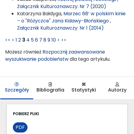
Załącznik Kulturoznawczy: Nr 7 (2020)
Katarzyna Bałdyga,
Marzec 68’ w polskim kinie
– o "Różyczce" Jana Kidawy-Błońskiego
,
Załącznik Kulturoznawczy: Nr 1 (2014)
<<
<
1
2
3
4
5
6
7
8
9
10
>
>>
Możesz również
Rozpocznij zaawansowane
wyszukiwanie podobieństw
dla tego artykułu.
Szczegóły
Bibliografia
Statystyki
Autorzy
POBIERZ PLIKI
PDF