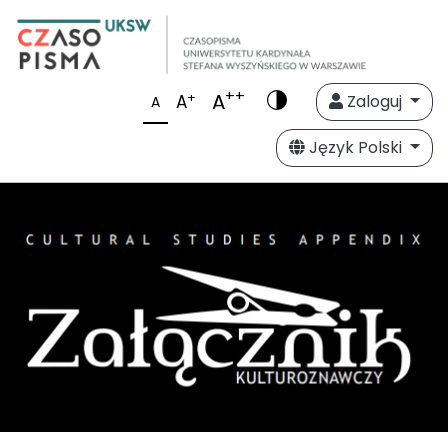
++
A
+
A
Zaloguj
A
Język Polski