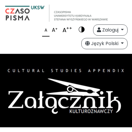
++
A
+
A
Zaloguj
A
Język Polski