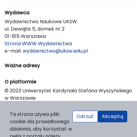
Wydawca
Wydawnictwo Naukowe UKSW
ul. Dewajtis 5, domek nr 2
01-815 Warszawa
Strona WWW Wydawnictwa
e-mail:
wydawnictwo@uksw.edu.pl
Ważne adresy
O platformie
© 2023 Uniwersytet Kardynała Stefana Wyszyńskiego
w Warszawie
Support & Customization by LIBCOM
Platform & Workflow by OJS/PKP
Ta strona używa pliki
Odrzuć
Akceptuj
cookie dla prawidłowego
działania, aby korzystać w
pełni z portalu należy