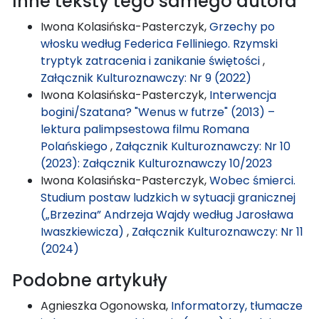
Inne teksty tego samego autora
Iwona Kolasińska-Pasterczyk,
Grzechy po
włosku według Federica Felliniego. Rzymski
tryptyk zatracenia i zanikanie świętości
,
Załącznik Kulturoznawczy: Nr 9 (2022)
Iwona Kolasińska-Pasterczyk,
Interwencja
bogini/Szatana? "Wenus w futrze" (2013) –
lektura palimpsestowa filmu Romana
Polańskiego
,
Załącznik Kulturoznawczy: Nr 10
(2023): Załącznik Kulturoznawczy 10/2023
Iwona Kolasińska-Pasterczyk,
Wobec śmierci.
Studium postaw ludzkich w sytuacji granicznej
(„Brzezina” Andrzeja Wajdy według Jarosława
Iwaszkiewicza)
,
Załącznik Kulturoznawczy: Nr 11
(2024)
Podobne artykuły
Agnieszka Ogonowska,
Informatorzy, tłumacze