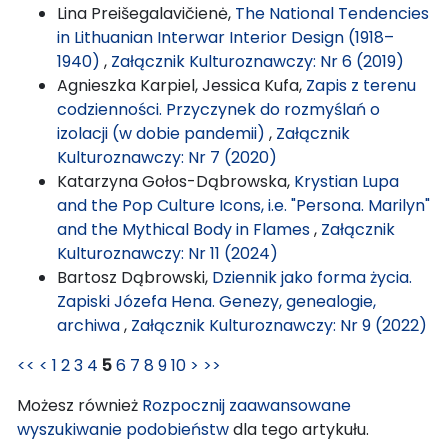
Lina Preišegalavičienė,
The National Tendencies
in Lithuanian Interwar Interior Design (1918–
1940)
,
Załącznik Kulturoznawczy: Nr 6 (2019)
Agnieszka Karpiel, Jessica Kufa,
Zapis z terenu
codzienności. Przyczynek do rozmyślań o
izolacji (w dobie pandemii)
,
Załącznik
Kulturoznawczy: Nr 7 (2020)
Katarzyna Gołos-Dąbrowska,
Krystian Lupa
and the Pop Culture Icons, i.e. "Persona. Marilyn"
and the Mythical Body in Flames
,
Załącznik
Kulturoznawczy: Nr 11 (2024)
Bartosz Dąbrowski,
Dziennik jako forma życia.
Zapiski Józefa Hena. Genezy, genealogie,
archiwa
,
Załącznik Kulturoznawczy: Nr 9 (2022)
<<
<
1
2
3
4
5
6
7
8
9
10
>
>>
Możesz również
Rozpocznij zaawansowane
wyszukiwanie podobieństw
dla tego artykułu.