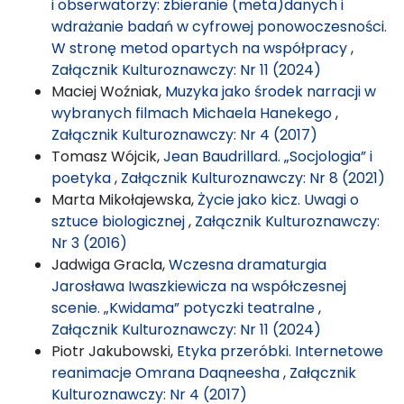
i obserwatorzy: zbieranie (meta)danych i
wdrażanie badań w cyfrowej ponowoczesności.
W stronę metod opartych na współpracy
,
Załącznik Kulturoznawczy: Nr 11 (2024)
Maciej Woźniak,
Muzyka jako środek narracji w
wybranych filmach Michaela Hanekego
,
Załącznik Kulturoznawczy: Nr 4 (2017)
Tomasz Wójcik,
Jean Baudrillard. „Socjologia” i
poetyka
,
Załącznik Kulturoznawczy: Nr 8 (2021)
Marta Mikołajewska,
Życie jako kicz. Uwagi o
sztuce biologicznej
,
Załącznik Kulturoznawczy:
Nr 3 (2016)
Jadwiga Gracla,
Wczesna dramaturgia
Jarosława Iwaszkiewicza na współczesnej
scenie. „Kwidama” potyczki teatralne
,
Załącznik Kulturoznawczy: Nr 11 (2024)
Piotr Jakubowski,
Etyka przeróbki. Internetowe
reanimacje Omrana Daqneesha
,
Załącznik
Kulturoznawczy: Nr 4 (2017)