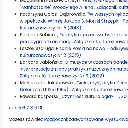
Magdalena Karkiewicz,
Symfonia wielkiego mias
"Manhattanie" Woody’ego Allena
,
Załącznik Kult
Katarzyna Gołos-Dąbrowska,
"W waszych rękach
w spektaklu W imię Jakuba S. Moniki Strzępki i 
Kulturoznawczy: Nr 5 (2018)
Barbara Sobieraj,
Estetyka sprzeciwu: twórczoś
paradygmatu animacji
,
Załącznik Kulturoznawcz
Leszek Szaruga,
Pisanie Polski na nowo – odkryw
Kulturoznawczy: Nr 2 (2015)
Barbara Jabłońska,
O muzyce w czasach pandemi
interpretacja zmiany praktyk muzycznych na 
Załącznik Kulturoznawczy: Nr 9 (2022)
Małgorzata Jakubowska,
Ciało, myśl, etyka. Fil
Deleuze’a (1925-1995)
,
Załącznik Kulturoznawczy
Edward Kasperski,
Czym jest kulturologia?
,
Zał
<<
<
5
6
7
8
9
10
Możesz również
Rozpocznij zaawansowane wyszukiwa