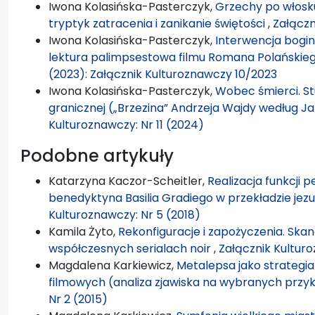
Iwona Kolasińska-Pasterczyk,
Grzechy po włosku
tryptyk zatracenia i zanikanie świętości
,
Załączn
Iwona Kolasińska-Pasterczyk,
Interwencja bogin
lektura palimpsestowa filmu Romana Polańskie
(2023): Załącznik Kulturoznawczy 10/2023
Iwona Kolasińska-Pasterczyk,
Wobec śmierci. St
granicznej („Brzezina” Andrzeja Wajdy według J
Kulturoznawczy: Nr 11 (2024)
Podobne artykuły
Katarzyna Kaczor-Scheitler,
Realizacja funkcji 
benedyktyna Basilia Gradiego w przekładzie je
Kulturoznawczy: Nr 5 (2018)
Kamila Żyto,
Rekonfiguracje i zapożyczenia. Ska
współczesnych serialach noir
,
Załącznik Kulturo
Magdalena Karkiewicz,
Metalepsa jako strategia 
filmowych (analiza zjawiska na wybranych pr
Nr 2 (2015)