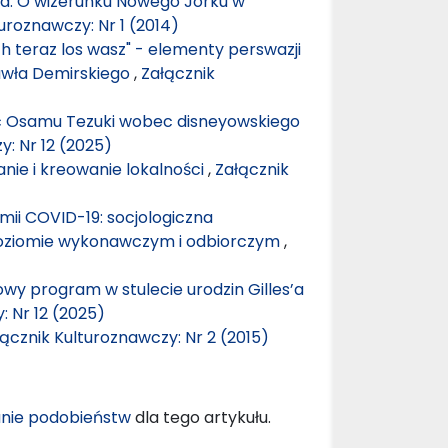
ta. O wizerunku Nowego Jorku w
uroznawczy: Nr 1 (2014)
 teraz los wasz" - elementy perswazji
Pawła Demirskiego
,
Załącznik
ć Osamu Tezuki wobec disneyowskiego
y: Nr 12 (2025)
anie i kreowanie lokalności
,
Załącznik
i COVID-19: socjologiczna
poziomie wykonawczym i odbiorczym
,
mowy program w stulecie urodzin Gilles’a
: Nr 12 (2025)
ącznik Kulturoznawczy: Nr 2 (2015)
nie podobieństw
dla tego artykułu.