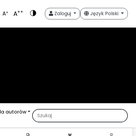
++
A
+
A
Zaloguj
Język Polski
la autorów