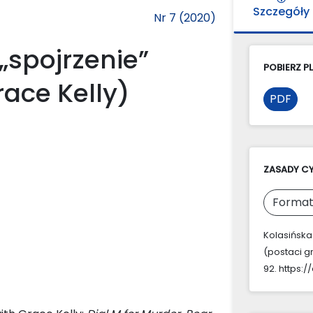
Szczegóły
Nr 7 (2020)
„spojrzenie”
POBIERZ PL
race Kelly)
PDF
ZASADY C
Format
Kolasińska-
(postaci g
92. https:/