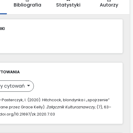
Bibliografia
Statystyki
Autorzy
IKI
YTOWANIA
y cytowań
Pasterczyk, I. (2020). Hitchcock, blondynka i „spojrzenie”
rane przez Grace Kelly).
Załącznik Kulturoznawczy
, (7), 63–
/doi.org/10.21697/zk.2020.7.03