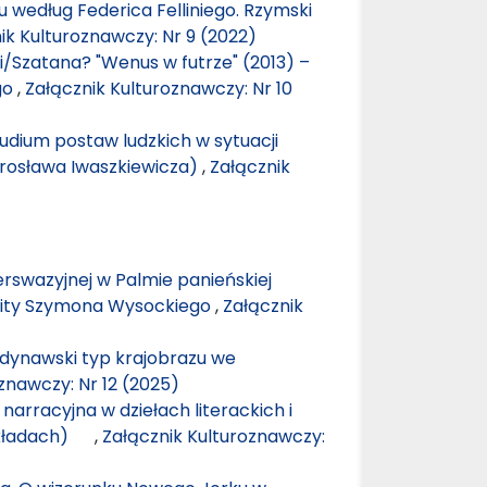
 według Federica Felliniego. Rzymski
ik Kulturoznawczy: Nr 9 (2022)
i/Szatana? "Wenus w futrze" (2013) –
go
,
Załącznik Kulturoznawczy: Nr 10
udium postaw ludzkich w sytuacji
arosława Iwaszkiewicza)
,
Załącznik
perswazyjnej w Palmie panieńskiej
zuity Szymona Wysockiego
,
Załącznik
ndynawski typ krajobrazu we
znawczy: Nr 12 (2025)
narracyjna w dziełach literackich i
zykładach)
,
Załącznik Kulturoznawczy: