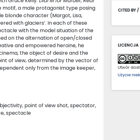
with Grace Kelly:
Dial M for Murder
,
Rear
me motif, a male protagonist type posing
CITED BY /
e blonde character (Margot, Lisa,
red with glaciers’. In each of these
ectacle with the model situation of the
ased on the alternation of open/closed
creative and empowered heroine, he
LICENCJA
cinema, the object of desire and the
oint of view, determined by the vector of
 dependent only from the image keeper,
Utwór dostę
Użycie ni
jectivity, point of view shot, spectator,
ce, spectacle