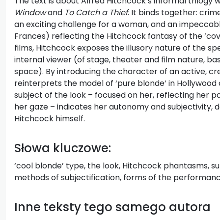
The text is about Alfred Hitchcock’s informal trilogy 
Window
and
To Catch a Thief
. It binds together: cri
an exciting challenge for a woman, and an impeccabl
Frances) reflecting the Hitchcock fantasy of the ‘cove
films, Hitchcock exposes the illusory nature of the sp
internal viewer (of stage, theater and film nature, b
space). By introducing the character of an active, 
reinterprets the model of ‘pure blonde’ in Hollywood 
subject of the look – focused on her, reflecting her p
her gaze – indicates her autonomy and subjectivity,
Hitchcock himself.
Słowa kluczowe:
‘cool blonde’ type, the look, Hitchcock phantasms, sub
methods of subjectification, forms of the performan
Inne teksty tego samego autora