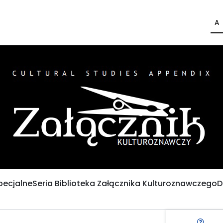
A
pecjalne
Seria Biblioteka Załącznika Kulturoznawczego
D