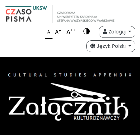
++
A
+
A
Zaloguj
A
Język Polski