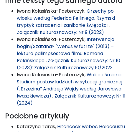
Inne teksty tego samego autora
Iwona Kolasińska-Pasterczyk,
Grzechy po
włosku według Federica Felliniego. Rzymski
tryptyk zatracenia i zanikanie świętości
,
Załącznik Kulturoznawczy: Nr 9 (2022)
Iwona Kolasińska-Pasterczyk,
Interwencja
bogini/Szatana? "Wenus w futrze" (2013) –
lektura palimpsestowa filmu Romana
Polańskiego
,
Załącznik Kulturoznawczy: Nr 10
(2023): Załącznik Kulturoznawczy 10/2023
Iwona Kolasińska-Pasterczyk,
Wobec śmierci.
Studium postaw ludzkich w sytuacji granicznej
(„Brzezina” Andrzeja Wajdy według Jarosława
Iwaszkiewicza)
,
Załącznik Kulturoznawczy: Nr 11
(2024)
Podobne artykuły
Katarzyna Taras,
Hitchcock wobec Holocaustu