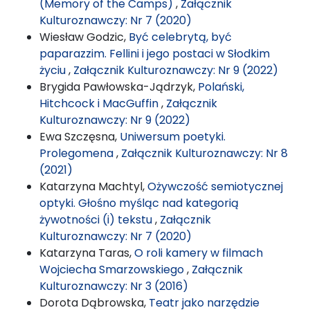
(Memory of the Camps)
,
Załącznik
Kulturoznawczy: Nr 7 (2020)
Wiesław Godzic,
Być celebrytą, być
paparazzim. Fellini i jego postaci w Słodkim
życiu
,
Załącznik Kulturoznawczy: Nr 9 (2022)
Brygida Pawłowska-Jądrzyk,
Polański,
Hitchcock i MacGuffin
,
Załącznik
Kulturoznawczy: Nr 9 (2022)
Ewa Szczęsna,
Uniwersum poetyki.
Prolegomena
,
Załącznik Kulturoznawczy: Nr 8
(2021)
Katarzyna Machtyl,
Ożywczość semiotycznej
optyki. Głośno myśląc nad kategorią
żywotności (i) tekstu
,
Załącznik
Kulturoznawczy: Nr 7 (2020)
Katarzyna Taras,
O roli kamery w filmach
Wojciecha Smarzowskiego
,
Załącznik
Kulturoznawczy: Nr 3 (2016)
Dorota Dąbrowska,
Teatr jako narzędzie