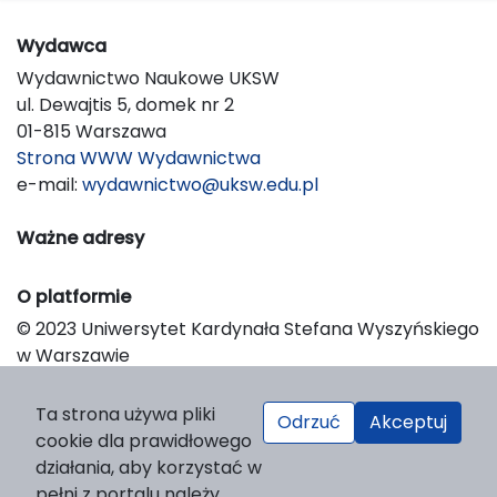
Wydawca
Wydawnictwo Naukowe UKSW
ul. Dewajtis 5, domek nr 2
01-815 Warszawa
Strona WWW Wydawnictwa
e-mail:
wydawnictwo@uksw.edu.pl
Ważne adresy
O platformie
© 2023 Uniwersytet Kardynała Stefana Wyszyńskiego
w Warszawie
Support & Customization by LIBCOM
Platform & Workflow by OJS/PKP
Ta strona używa pliki
Odrzuć
Akceptuj
cookie dla prawidłowego
działania, aby korzystać w
pełni z portalu należy