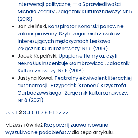
interwencji politycznej — o Sprawiedliwości
Michała Zadary
,
Załącznik Kulturoznawczy: Nr 5
(2018)
Jan Zieliński,
Konspirator Konarski ponownie
zakonspirowany. Szyfr zegarmistrzowski w
Interesujących mężczyznach Leskowa
,
Załącznik Kulturoznawczy: Nr 6 (2019)
Jacek Kopciński,
Upupianie Henryka, czyli
NeKrošius inscenizuje Gombrowicza
,
Załącznik
Kulturoznawczy: Nr 5 (2018)
Justyna Kowal,
Teatralny ekwiwalent literackiej
autonarracji . Przypadek 'Kronosu' Krzysztofa
Garbaczewskiego
,
Załącznik Kulturoznawczy:
Nr 8 (2021)
<<
<
1
2
3
4
5
6
7
8
9
10
>
>>
Możesz również
Rozpocznij zaawansowane
wyszukiwanie podobieństw
dla tego artykułu.