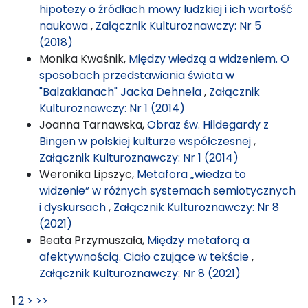
hipotezy o źródłach mowy ludzkiej i ich wartość
naukowa
,
Załącznik Kulturoznawczy: Nr 5
(2018)
Monika Kwaśnik,
Między wiedzą a widzeniem. O
sposobach przedstawiania świata w
"Balzakianach" Jacka Dehnela
,
Załącznik
Kulturoznawczy: Nr 1 (2014)
Joanna Tarnawska,
Obraz św. Hildegardy z
Bingen w polskiej kulturze współczesnej
,
Załącznik Kulturoznawczy: Nr 1 (2014)
Weronika Lipszyc,
Metafora „wiedza to
widzenie” w różnych systemach semiotycznych
i dyskursach
,
Załącznik Kulturoznawczy: Nr 8
(2021)
Beata Przymuszała,
Między metaforą a
afektywnością. Ciało czujące w tekście
,
Załącznik Kulturoznawczy: Nr 8 (2021)
1
2
>
>>