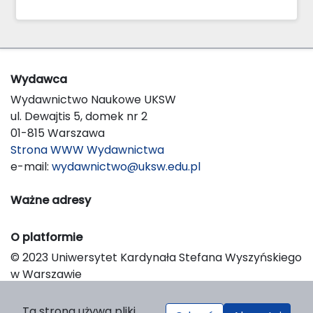
Wydawca
Wydawnictwo Naukowe UKSW
ul. Dewajtis 5, domek nr 2
01-815 Warszawa
Strona WWW Wydawnictwa
e-mail:
wydawnictwo@uksw.edu.pl
Ważne adresy
O platformie
© 2023 Uniwersytet Kardynała Stefana Wyszyńskiego
w Warszawie
Support & Customization by LIBCOM
Platform & Workflow by OJS/PKP
Ta strona używa pliki