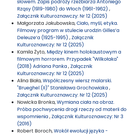
słowem. Zapis podróży rzeźbiarza Antoniego
Rząsy (1919-1980) do Włoch (1961-1962)
,
Załącznik Kulturoznawczy: Nr 12 (2025)
Małgorzata Jakubowska,
Ciało, myśl, etyka.
Filmowy program w stulecie urodzin Gilles’a
Deleuze’a (1925-1995)
,
Załącznik
Kulturoznawczy: Nr 12 (2025)
Kamila Żyto,
Między kinem holokaustowym a
filmowym horrorem. Przypadek "Wilkołaka"
(2018) Adriana Panka
,
Załącznik
Kulturoznawczy: Nr 12 (2025)
Alina Biała,
Współczesny wiersz malarski.
"Brueghel (II)" Stanisława Grochowiaka
,
Załącznik Kulturoznawczy: Nr 12 (2025)
Nowicka Bronka,
Wymiana ciała na obraz.
Próba pochwycenia drogi rzeczy od materii do
wspomnienia
,
Załącznik Kulturoznawczy: Nr 3
(2016)
Robert Boroch,
Wokół ewolucji języka -