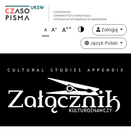
++
A
+
A
Zaloguj
A
Język Polski