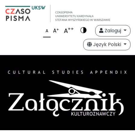
++
A
+
A
Zaloguj
A
Język Polski