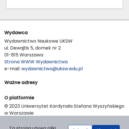
Wydawca
Wydawnictwo Naukowe UKSW
ul. Dewajtis 5, domek nr 2
01-815 Warszawa
Strona WWW Wydawnictwa
e-mail:
wydawnictwo@uksw.edu.pl
Ważne adresy
O platformie
© 2023 Uniwersytet Kardynała Stefana Wyszyńskiego
w Warszawie
Support & Customization by LIBCOM
Platform & Workflow by OJS/PKP
Ta strona używa pliki