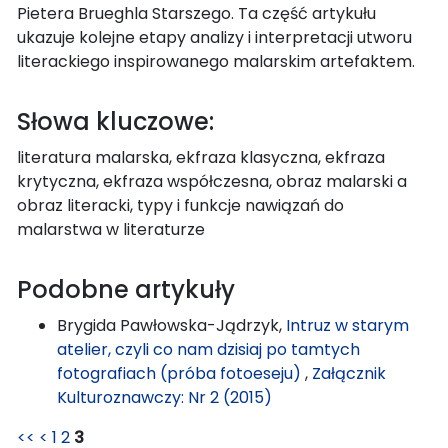
Pietera Brueghla Starszego. Ta część artykułu
ukazuje kolejne etapy analizy i interpretacji utworu
literackiego inspirowanego malarskim artefaktem.
Słowa kluczowe:
literatura malarska, ekfraza klasyczna, ekfraza
krytyczna, ekfraza współczesna, obraz malarski a
obraz literacki, typy i funkcje nawiązań do
malarstwa w literaturze
Podobne artykuły
Brygida Pawłowska-Jądrzyk,
Intruz w starym
atelier, czyli co nam dzisiaj po tamtych
fotografiach (próba fotoeseju)
,
Załącznik
Kulturoznawczy: Nr 2 (2015)
<<
<
1
2
3