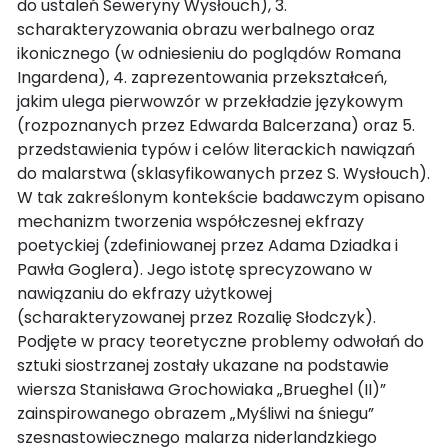
do ustaleń Seweryny Wysłouch), 3.
scharakteryzowania obrazu werbalnego oraz
ikonicznego (w odniesieniu do poglądów Romana
Ingardena), 4. zaprezentowania przekształceń,
jakim ulega pierwowzór w przekładzie językowym
(rozpoznanych przez Edwarda Balcerzana) oraz 5.
przedstawienia typów i celów literackich nawiązań
do malarstwa (sklasyfikowanych przez S. Wysłouch).
W tak zakreślonym kontekście badawczym opisano
mechanizm tworzenia współczesnej ekfrazy
poetyckiej (zdefiniowanej przez Adama Dziadka i
Pawła Goglera). Jego istotę sprecyzowano w
nawiązaniu do ekfrazy użytkowej
(scharakteryzowanej przez Rozalię Słodczyk).
Podjęte w pracy teoretyczne problemy odwołań do
sztuki siostrzanej zostały ukazane na podstawie
wiersza Stanisława Grochowiaka „Brueghel (II)”
zainspirowanego obrazem „Myśliwi na śniegu”
szesnastowiecznego malarza niderlandzkiego