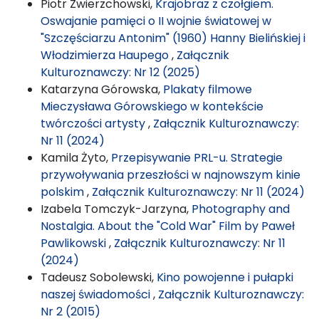
Piotr Zwierzchowski,
Krajobraz z czołgiem.
Oswajanie pamięci o II wojnie światowej w
"Szczęściarzu Antonim" (1960) Hanny Bielińskiej i
Włodzimierza Haupego
,
Załącznik
Kulturoznawczy: Nr 12 (2025)
Katarzyna Górowska,
Plakaty filmowe
Mieczysława Górowskiego w kontekście
twórczości artysty
,
Załącznik Kulturoznawczy:
Nr 11 (2024)
Kamila Żyto,
Przepisywanie PRL-u. Strategie
przywoływania przeszłości w najnowszym kinie
polskim
,
Załącznik Kulturoznawczy: Nr 11 (2024)
Izabela Tomczyk-Jarzyna,
Photography and
Nostalgia. About the "Cold War" Film by Paweł
Pawlikowski
,
Załącznik Kulturoznawczy: Nr 11
(2024)
Tadeusz Sobolewski,
Kino powojenne i pułapki
naszej świadomości
,
Załącznik Kulturoznawczy:
Nr 2 (2015)