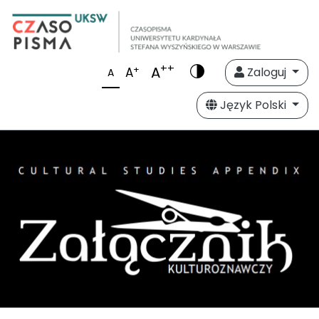
++
A
+
A
Zaloguj
A
Język Polski