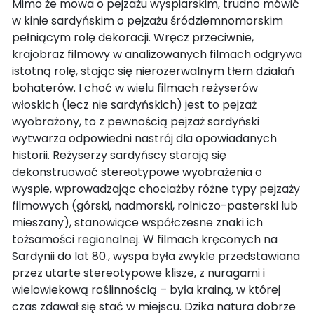
Mimo że mowa o pejzażu wyspiarskim, trudno mówić
w kinie sardyńskim o pejzażu śródziemnomorskim
pełniącym rolę dekoracji. Wręcz przeciwnie,
krajobraz filmowy w analizowanych filmach odgrywa
istotną rolę, stając się nierozerwalnym tłem działań
bohaterów. I choć w wielu filmach reżyserów
włoskich (lecz nie sardyńskich) jest to pejzaż
wyobrażony, to z pewnością pejzaż sardyński
wytwarza odpowiedni nastrój dla opowiadanych
historii. Reżyserzy sardyńscy starają się
dekonstruować stereotypowe wyobrażenia o
wyspie, wprowadzając chociażby różne typy pejzaży
filmowych (górski, nadmorski, rolniczo-pasterski lub
mieszany), stanowiące współczesne znaki ich
tożsamości regionalnej. W filmach kręconych na
Sardynii do lat 80., wyspa była zwykle przedstawiana
przez utarte stereotypowe klisze, z nuragami i
wielowiekową roślinnością – była krainą, w której
czas zdawał się stać w miejscu. Dzika natura dobrze