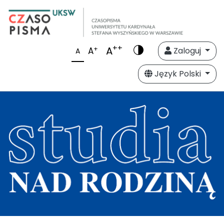
++
A
+
A
Zaloguj
A
Język Polski