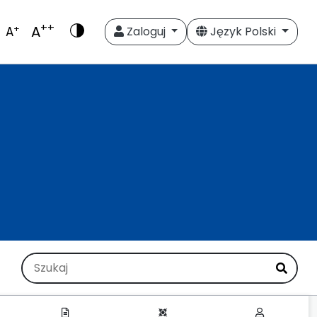
++
A
+
A
Zaloguj
Język Polski