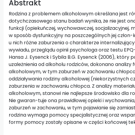
Abstrakt
Rodzina z problemem alkoholowym określana jest równ
dotychczasowego stanu badań wynika, że nie jest o
funkcji (opiekuńczej, wychowawczej, socjalizacyjnej, m
w sposób dysfunkcyjny na poszczególnych jej człon-kó
u nich różne zaburzenia o charakterze internalizujący
wywiadu, przeglądu opinii psychologa oraz testu EPQ
Hansa J. Eysenck i Sybila B.G. Eysenck (2006), który p
uzależnienia od alkoholu rodziców, dokonano analizy
alkoholowym, w tym zaburzeń w zachowaniu chłopca.
oddziaływania rodziny alkoholowej (niekorzystnych c
zaburzenia w zachowaniu chłopca. Z analizy materiał
alkoholowym, stanowi nie najlepsze środowisko dla ro
Nie gwaran-tuje ona prawidłowej opieki i wychowania, 
zaburzeń w zachowaniu, w tym pojawianie się zamiast
rodzina wymaga pomocy specjalistycznej oraz wsparci
formy pomocy zostały opisane w części końcowej tek