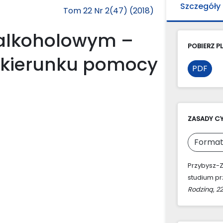
Szczegóły
Tom 22 Nr 2(47) (2018)
alkoholowym –
POBIERZ PL
 kierunku pomocy
PDF
ZASADY C
Format
Przybysz-
studium pr
Rodziną
,
22