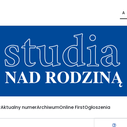
A
Aktualny numer
Archiwum
Online First
Ogłoszenia