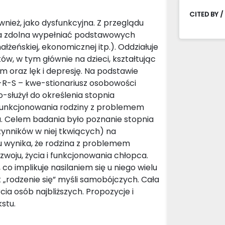
CITED BY /
ież, jako dysfunkcyjna. Z przeglądu
na zdolna wypełniać podstawowych
ałżeńskiej, ekonomicznej itp.). Oddziałuje
w, w tym głównie na dzieci, kształtując
m oraz lęk i depresję. Na podstawie
-R-S – kwe-stionariusz osobowości
o-służył do określenia stopnia
 funkcjonowania rodziny z problemem
 Celem badania było poznanie stopnia
zynników w niej tkwiących) na
u wynika, że rodzina z problemem
zwoju, życia i funkcjonowania chłopca.
co implikuje nasilaniem się u niego wielu
 „rodzenie się” myśli samobójczych. Cała
a osób najbliższych. Propozycje i
stu.