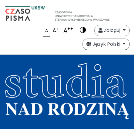
++
A
+
A
Zaloguj
A
Język Polski