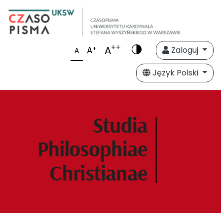
++
A
+
A
Zaloguj
A
Język Polski