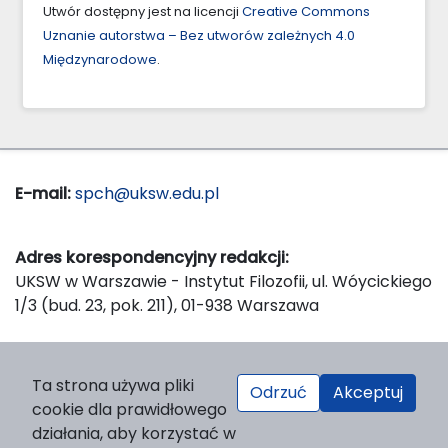
Utwór dostępny jest na licencji
Creative Commons
Uznanie autorstwa – Bez utworów zależnych 4.0
Międzynarodowe
.
E-mail:
spch@uksw.edu.pl
Adres korespondencyjny redakcji:
UKSW w Warszawie - Instytut Filozofii, ul. Wóycickiego
1/3 (bud. 23, pok. 211), 01-938 Warszawa
Wydawca:
Ta strona używa pliki
Odrzuć
Akceptuj
Wydawnictwo Naukowe UKSW, ul. Dewajtis 5, domek
cookie dla prawidłowego
nr 2, 01-815 Warszawa
działania, aby korzystać w
Strona WWW Wydawnictwa