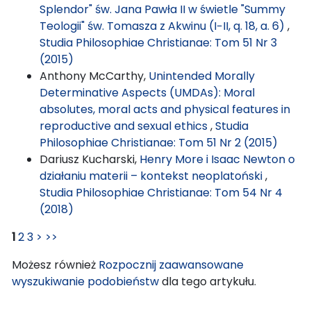
Splendor" św. Jana Pawła II w świetle "Summy
Teologii" św. Tomasza z Akwinu (I−II, q. 18, a. 6)
,
Studia Philosophiae Christianae: Tom 51 Nr 3
(2015)
Anthony McCarthy,
Unintended Morally
Determinative Aspects (UMDAs): Moral
absolutes, moral acts and physical features in
reproductive and sexual ethics
,
Studia
Philosophiae Christianae: Tom 51 Nr 2 (2015)
Dariusz Kucharski,
Henry More i Isaac Newton o
działaniu materii – kontekst neoplatoński
,
Studia Philosophiae Christianae: Tom 54 Nr 4
(2018)
1
2
3
>
>>
Możesz również
Rozpocznij zaawansowane
wyszukiwanie podobieństw
dla tego artykułu.