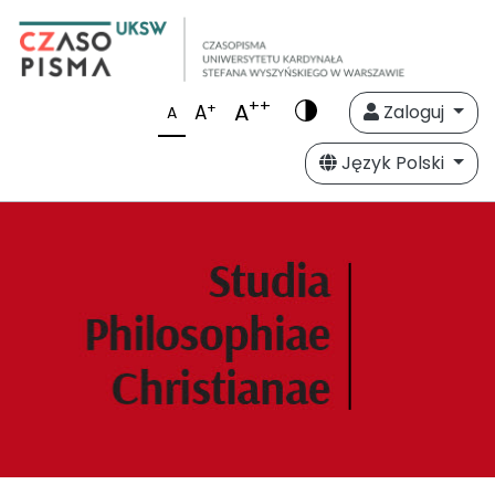
++
A
+
A
Zaloguj
A
Język Polski