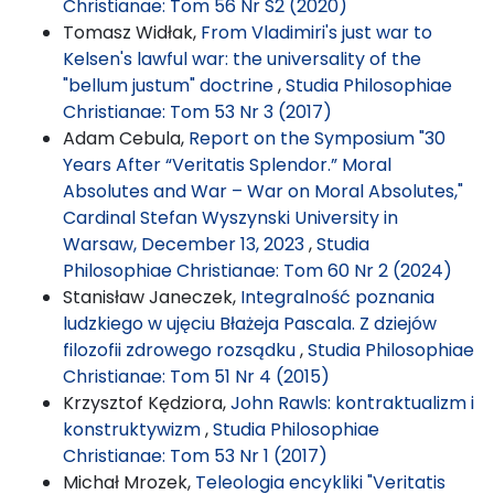
Christianae: Tom 56 Nr S2 (2020)
Tomasz Widłak,
From Vladimiri's just war to
Kelsen's lawful war: the universality of the
"bellum justum" doctrine
,
Studia Philosophiae
Christianae: Tom 53 Nr 3 (2017)
Adam Cebula,
Report on the Symposium "30
Years After “Veritatis Splendor.” Moral
Absolutes and War – War on Moral Absolutes,"
Cardinal Stefan Wyszynski University in
Warsaw, December 13, 2023
,
Studia
Philosophiae Christianae: Tom 60 Nr 2 (2024)
Stanisław Janeczek,
Integralność poznania
ludzkiego w ujęciu Błażeja Pascala. Z dziejów
filozofii zdrowego rozsądku
,
Studia Philosophiae
Christianae: Tom 51 Nr 4 (2015)
Krzysztof Kędziora,
John Rawls: kontraktualizm i
konstruktywizm
,
Studia Philosophiae
Christianae: Tom 53 Nr 1 (2017)
Michał Mrozek,
Teleologia encykliki "Veritatis