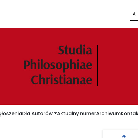
A
łoszenia
Dla Autorów
Aktualny numer
Archiwum
Kontak