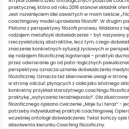
Artykuł zawiera szkic ontologicznych podstaw coachi
praktycznej, która od roku 2016 stanowi składnik ofe
Jest rozwinięciem idei zawartych w moim tekście „Fil
coachingowy model uprawiania filozofii”. W drugim p
Platona z perspektywy filozofii procesu. Widziana z t
rodzajem metafizyki doświadczenia – byt nazywany p
rzeczywistością abstraktów, lecz tym, czego doświ
znaczenie konkretnych sytuacji życiowych w perspekt
się rodzajem filozoficznej logoterapii – praktyki duc
przez odwracanie go od pato-logicznych pseudoznacz
perspektywy oznacza uznanie doświadczenia medytacy
filozoficznej. Oznacza też skierowanie uwagi w stro
w stronę odczuć płynących z ciała jako istotnego skł
konkretny przykład starożytnego coachingu filozofic
praktykę „wytyczania teraźniejszości”. Dla zilustrow
filozoficznego opisano ćwiczenie „Moje tu i teraz” –
potrzeby indywidualnej praktyki coachingowej. Opier
wcześniej ontologii doświadczenia. Tekst kończy opi
absolwenta kierunku Coaching filozoficzny.