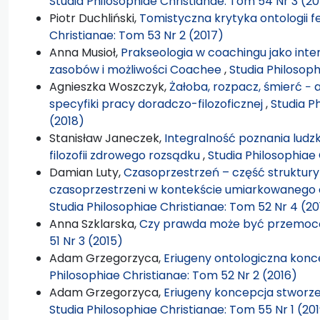
Studia Philosophiae Christianae: Tom 54 Nr 3 (20
Piotr Duchliński,
Tomistyczna krytyka ontologii 
Christianae: Tom 53 Nr 2 (2017)
Anna Musioł,
Prakseologia w coachingu jako int
zasobów i możliwości Coachee
,
Studia Philosoph
Agnieszka Woszczyk,
Żałoba, rozpacz, śmierć − 
specyfiki pracy doradczo-filozoficznej
,
Studia P
(2018)
Stanisław Janeczek,
Integralność poznania ludzki
filozofii zdrowego rozsądku
,
Studia Philosophiae 
Damian Luty,
Czasoprzestrzeń – część struktury
czasoprzestrzeni w kontekście umiarkowanego 
Studia Philosophiae Christianae: Tom 52 Nr 4 (20
Anna Szklarska,
Czy prawda może być przemo
51 Nr 3 (2015)
Adam Grzegorzyca,
Eriugeny ontologiczna konc
Philosophiae Christianae: Tom 52 Nr 2 (2016)
Adam Grzegorzyca,
Eriugeny koncepcja stworze
Studia Philosophiae Christianae: Tom 55 Nr 1 (20