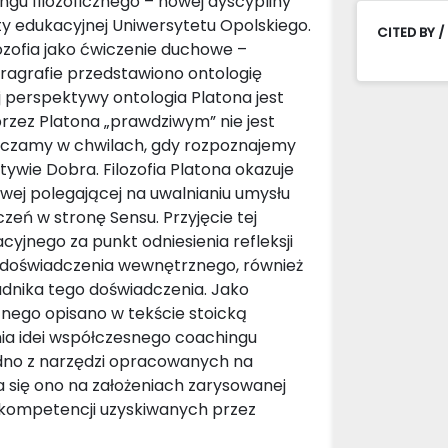
ngu filozoficznego – nowej dyscypliny
rty edukacyjnej Uniwersytetu Opolskiego.
CITED BY /
ozofia jako ćwiczenie duchowe –
aragrafie przedstawiono ontologię
ej perspektywy ontologia Platona jest
rzez Platona „prawdziwym” nie jest
adczamy w chwilach, gdy rozpoznajemy
ywie Dobra. Filozofia Platona okazuje
howej polegającej na uwalnianiu umysłu
eń w stronę Sensu. Przyjęcie tej
jnego za punkt odniesienia refleksji
nę doświadczenia wewnętrznego, również
adnika tego doświadczenia. Jako
znego opisano w tekście stoicką
ania idei współczesnego coachingu
 jedno z narzędzi opracowanych na
a się ono na założeniach zarysowanej
s kompetencji uzyskiwanych przez