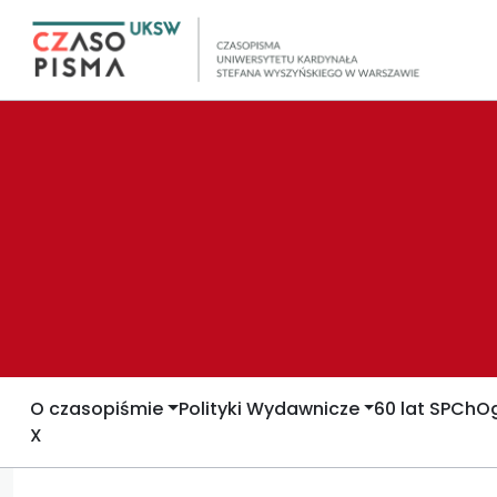
O czasopiśmie
Polityki Wydawnicze
60 lat SPCh
Og
X