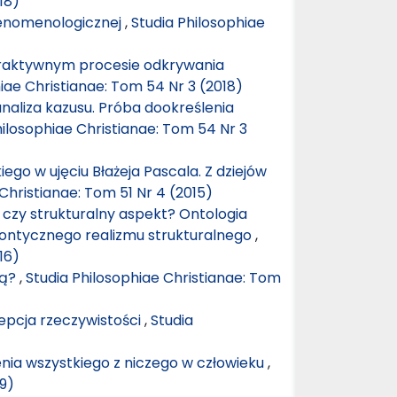
18)
fenomenologicznej
,
Studia Philosophiae
eraktywnym procesie odkrywania
iae Christianae: Tom 54 Nr 3 (2018)
analiza kazusu. Próba dookreślenia
hilosophiae Christianae: Tom 54 Nr 3
ego w ujęciu Błażeja Pascala. Z dziejów
Christianae: Tom 51 Nr 4 (2015)
 czy strukturalny aspekt? Ontologia
ontycznego realizmu strukturalnego
,
16)
cą?
,
Studia Philosophiae Christianae: Tom
epcja rzeczywistości
,
Studia
nia wszystkiego z niczego w człowieku
,
19)