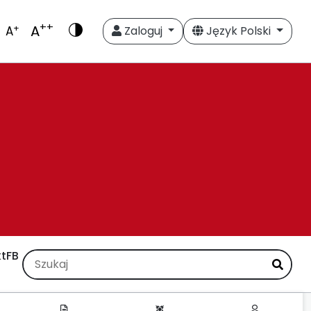
++
A
+
A
Zaloguj
Język Polski
t
FB