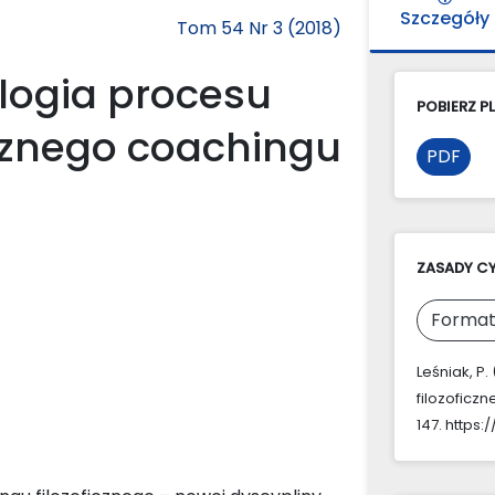
Szczegóły
Tom 54 Nr 3 (2018)
tologia procesu
POBIERZ PL
icznego coachingu
PDF
ZASADY C
Format
Leśniak, P.
filozoficz
147. https: