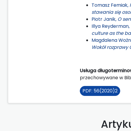
Tomasz Femiak,
stawania się os
Piotr Janik,
O sen
Illya Reyderman,
culture as the b
Magdalena Woźni
Wokół rozprawy O
Usługa długoterminow
przechowywane w Bibl
PDF: 56(2020)2
Artyk