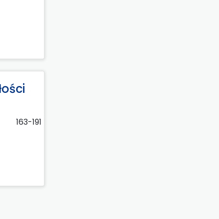
łości
163-191