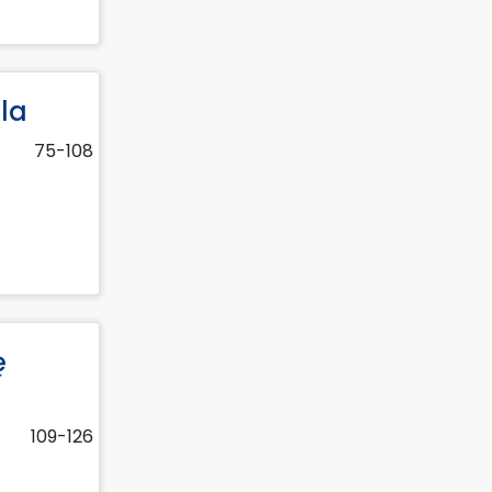
kla
75-108
ę
109-126