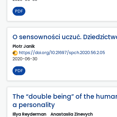
PDF
O sensowności uczuć. Dziedzictwo
Piotr Janik
https://doi.org/10.21697/spch.2020.56.2.05
2020-06-30
PDF
The “double being” of the human
a personality
Illya Reyderman
Anastasiia Zinevych