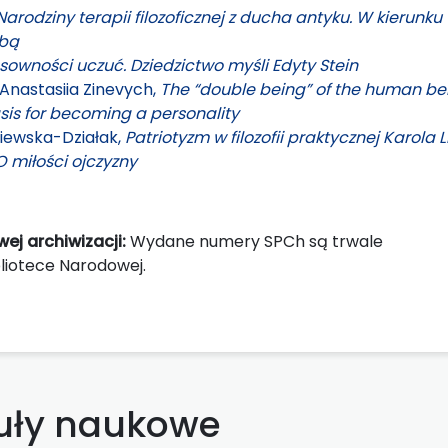
Narodziny terapii filozoficznej z ducha antyku. W kierunku
obą
sowności uczuć. Dziedzictwo myśli Edyty Stein
 Anastasiia Zinevych,
The “double being” of the human be
asis for becoming a personality
ewska-Działak,
Patriotyzm w filozofii praktycznej Karola L
 miłości ojczyzny
ej archiwizacji:
Wydane numery SPCh są trwale
iotece Narodowej.
uły naukowe