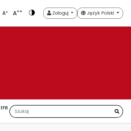
++
A
+
A
Zaloguj
Język Polski
t
FB