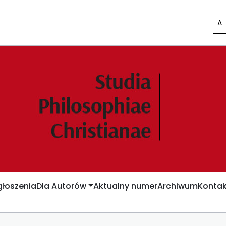
A
łoszenia
Dla Autorów
Aktualny numer
Archiwum
Kontak