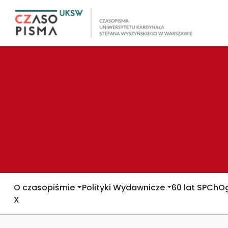
O czasopiśmie
Polityki Wydawnicze
60 lat SPCh
Og
X