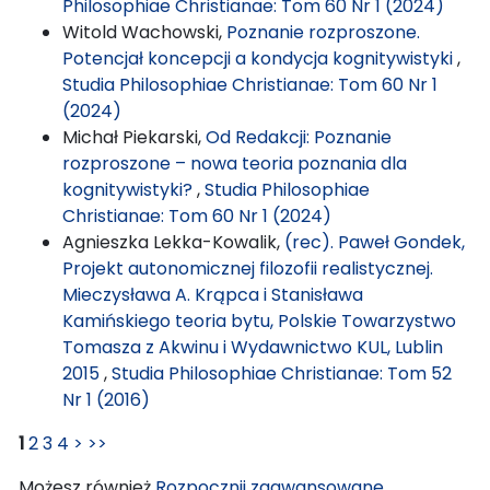
Philosophiae Christianae: Tom 60 Nr 1 (2024)
Witold Wachowski,
Poznanie rozproszone.
Potencjał koncepcji a kondycja kognitywistyki
,
Studia Philosophiae Christianae: Tom 60 Nr 1
(2024)
Michał Piekarski,
Od Redakcji: Poznanie
rozproszone – nowa teoria poznania dla
kognitywistyki?
,
Studia Philosophiae
Christianae: Tom 60 Nr 1 (2024)
Agnieszka Lekka-Kowalik,
(rec). Paweł Gondek,
Projekt autonomicznej filozofii realistycznej.
Mieczysława A. Krąpca i Stanisława
Kamińskiego teoria bytu, Polskie Towarzystwo
Tomasza z Akwinu i Wydawnictwo KUL, Lublin
2015
,
Studia Philosophiae Christianae: Tom 52
Nr 1 (2016)
1
2
3
4
>
>>
Możesz również
Rozpocznij zaawansowane