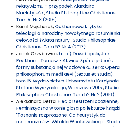
relatywizmu – przypadek Alasdaira
MacIntyre’a
,
Studia Philosophiae Christianae:
Tom 51 Nr 3 (2015)
Kamil Majcherek,
Ockhamowa krytyka
teleologii a narodziny nowożytnego rozumienia
celowości świata natury
,
Studia Philosophiae
Christianae: Tom 53 Nr 4 (2017)
Jacek Grzybowski,
(rec.) Dawid Lipski, Jan
Peckham i Tomasz z Akwinu. Spór o jedność
formy substancjalnej w człowieku, seria: Opera
philosophorum medii aevi (textus et studia),
tom 15, Wydawnictwo Uniwersytetu Kardynała
Stefana Wyszyńskiego, Warszawa 2015
,
Studia
Philosophiae Christianae: Tom 52 Nr 2 (2016)
Aleksandra Derra,
Płeć przestrzeni codziennej.
Feministyczna w tonie glosa po lekturze książki
"Poznanie rozproszone. Od heurystyk do
mechanizmów" Witolda Wachowskiego
,
Studia