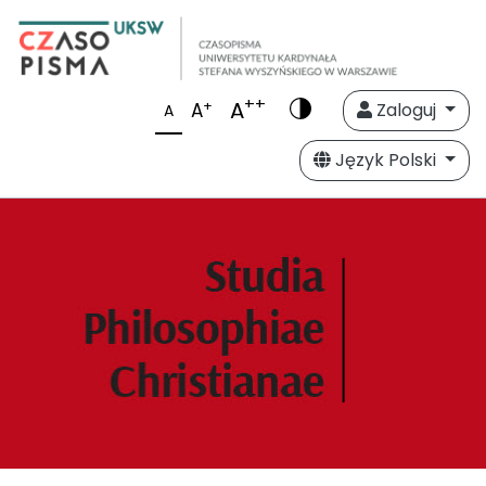
++
A
+
A
Zaloguj
A
Język Polski