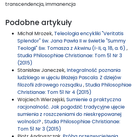
transcendencja, immanencja
Podobne artykuły
Michał Mrozek,
Teleologia encykliki "Veritatis
Splendor" św. Jana Pawła II w świetle "Summy
Teologii" św. Tomasza z Akwinu (I−II, q. 18, a. 6)
,
Studia Philosophiae Christianae: Tom 51 Nr 3
(2015)
Stanisław Janeczek,
Integralność poznania
ludzkiego w ujęciu Błażeja Pascala. Z dziejów
filozofii zdrowego rozsądku
,
Studia Philosophiae
Christianae: Tom 51 Nr 4 (2015)
Wojciech Wierzejski,
Sumienie a praktyczna
racjonalność. Jak pogodzić tradycyjne ujęcie
sumienia z roszczeniami do nieskrępowanej
wolności?
,
Studia Philosophiae Christianae:
Tom 51 Nr 3 (2015)
Piotr Andryszczak,
Próba przezwyciężenia