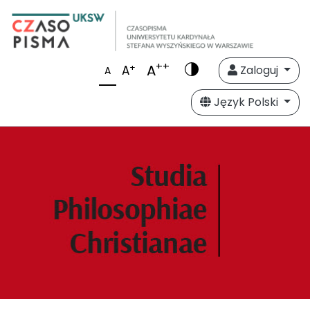
++
A
+
A
Zaloguj
A
Język Polski