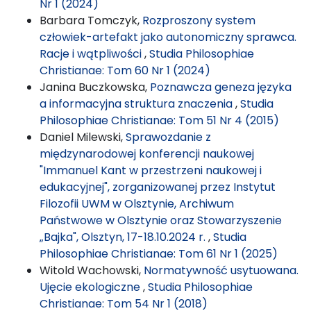
Nr 1 (2024)
Barbara Tomczyk,
Rozproszony system
człowiek-artefakt jako autonomiczny sprawca.
Racje i wątpliwości
,
Studia Philosophiae
Christianae: Tom 60 Nr 1 (2024)
Janina Buczkowska,
Poznawcza geneza języka
a informacyjna struktura znaczenia
,
Studia
Philosophiae Christianae: Tom 51 Nr 4 (2015)
Daniel Milewski,
Sprawozdanie z
międzynarodowej konferencji naukowej
"Immanuel Kant w przestrzeni naukowej i
edukacyjnej", zorganizowanej przez Instytut
Filozofii UWM w Olsztynie, Archiwum
Państwowe w Olsztynie oraz Stowarzyszenie
„Bajka", Olsztyn, 17-18.10.2024 r.
,
Studia
Philosophiae Christianae: Tom 61 Nr 1 (2025)
Witold Wachowski,
Normatywność usytuowana.
Ujęcie ekologiczne
,
Studia Philosophiae
Christianae: Tom 54 Nr 1 (2018)