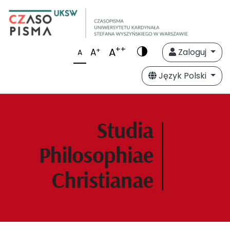
++
A
+
A
Zaloguj
A
Język Polski