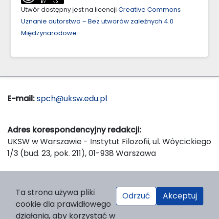
Utwór dostępny jest na licencji
Creative Commons
Uznanie autorstwa – Bez utworów zależnych 4.0
Międzynarodowe
.
E-mail:
spch@uksw.edu.pl
Adres korespondencyjny redakcji:
UKSW w Warszawie - Instytut Filozofii, ul. Wóycickiego
1/3 (bud. 23, pok. 211), 01-938 Warszawa
Wydawca:
Ta strona używa pliki
Odrzuć
Akceptuj
Wydawnictwo Naukowe UKSW, ul. Dewajtis 5, domek
cookie dla prawidłowego
nr 2, 01-815 Warszawa
działania, aby korzystać w