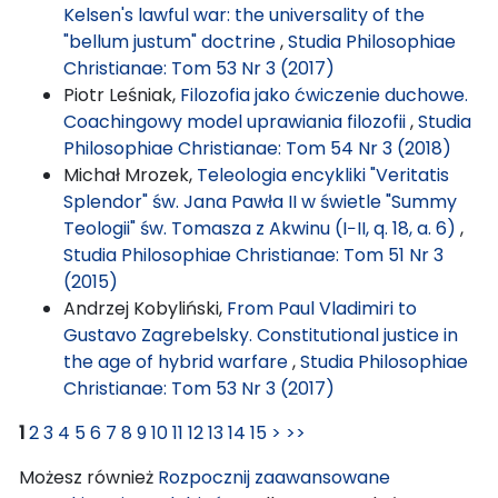
Kelsen's lawful war: the universality of the
"bellum justum" doctrine
,
Studia Philosophiae
Christianae: Tom 53 Nr 3 (2017)
Piotr Leśniak,
Filozofia jako ćwiczenie duchowe.
Coachingowy model uprawiania filozofii
,
Studia
Philosophiae Christianae: Tom 54 Nr 3 (2018)
Michał Mrozek,
Teleologia encykliki "Veritatis
Splendor" św. Jana Pawła II w świetle "Summy
Teologii" św. Tomasza z Akwinu (I−II, q. 18, a. 6)
,
Studia Philosophiae Christianae: Tom 51 Nr 3
(2015)
Andrzej Kobyliński,
From Paul Vladimiri to
Gustavo Zagrebelsky. Constitutional justice in
the age of hybrid warfare
,
Studia Philosophiae
Christianae: Tom 53 Nr 3 (2017)
1
2
3
4
5
6
7
8
9
10
11
12
13
14
15
>
>>
Możesz również
Rozpocznij zaawansowane