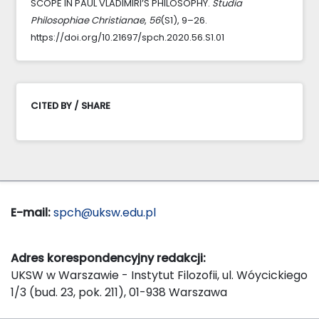
SCOPE IN PAUL VLADIMIRI’S PHILOSOPHY.
Studia
Philosophiae Christianae
,
56
(S1), 9–26.
https://doi.org/10.21697/spch.2020.56.S1.01
CITED BY / SHARE
E-mail:
spch@uksw.edu.pl
Adres korespondencyjny redakcji:
UKSW w Warszawie - Instytut Filozofii, ul. Wóycickiego
1/3 (bud. 23, pok. 211), 01-938 Warszawa