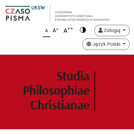
++
A
+
A
Zaloguj
A
Język Polski