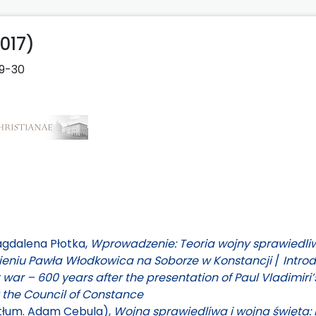
017)
9-30
gdalena Płotka,
Wprowadzenie: Teoria wojny sprawiedli
ieniu Pawła Włodkowica na Soborze w Konstancji
/
Introd
t war – 600 years after the presentation of Paul Vladimiri
 the Council of Constance
(tłum. Adam Cebula),
Wojna sprawiedliwa i wojna święta: 