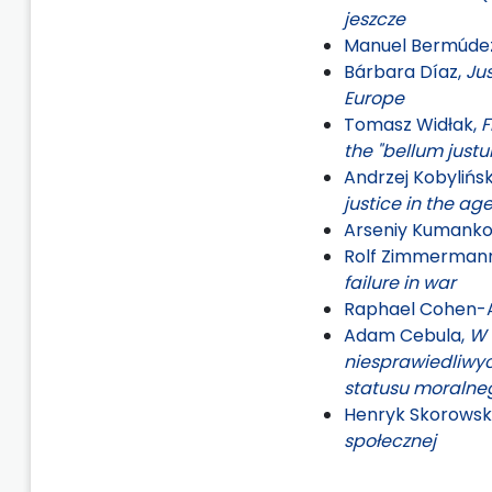
jeszcze
Manuel Bermúde
Bárbara Díaz,
Ju
Europe
Tomasz Widłak,
F
the "bellum just
Andrzej Kobylińsk
justice in the ag
Arseniy Kumanko
Rolf Zimmerman
failure in war
Raphael Cohen-
Adam Cebula,
W 
niesprawiedliwy
statusu moralneg
Henryk Skorowsk
społecznej