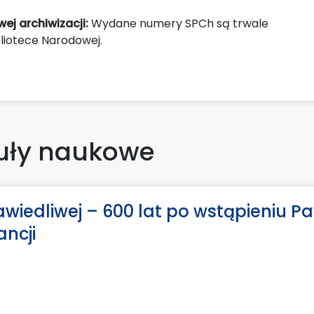
ej archiwizacji:
Wydane numery SPCh są trwale
iotece Narodowej.
uły naukowe
wiedliwej – 600 lat po wstąpieniu P
ncji