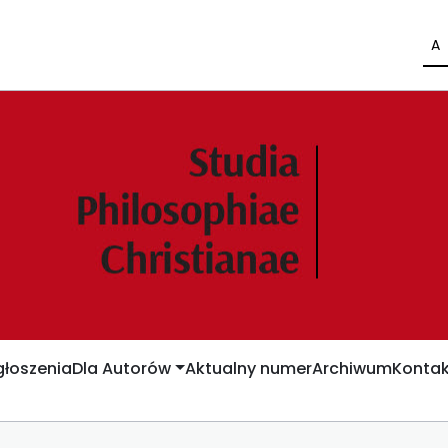
A
łoszenia
Dla Autorów
Aktualny numer
Archiwum
Kontak