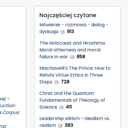
Najczęściej czytane
Mówienie - rozmowa - dialog -
dyskusja
913
The Holocaust and Hiroshima.
Moral otherness and moral
failure in war
858
Machiavelli’s The Prince: How to
Refute Virtue Ethics in Three
Steps
728
Christ and the Quantum:
wej –
Fundamentals of Theology of
uction:
Science
411
’s Corpus
Leadership elitism – idealism vs.
realism
383
raz