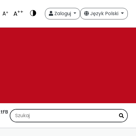
++
A
+
A
Zaloguj
Język Polski
t
FB