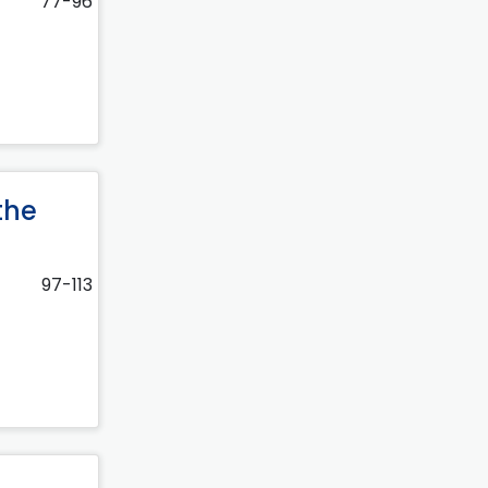
77-96
the
97-113