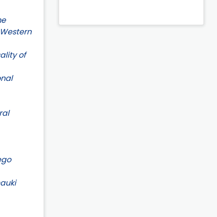
me
d Western
ality of
onal
ral
ego
nauki