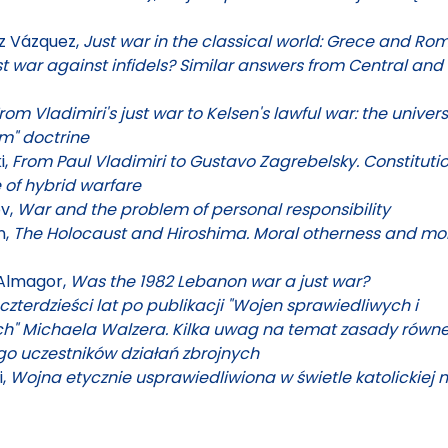
z Vázquez,
Just war in the classical world: Grece and Ro
st war against infidels? Similar answers from Central an
rom Vladimiri's just war to Kelsen's lawful war: the univers
um" doctrine
i,
From Paul Vladimiri to Gustavo Zagrebelsky. Constituti
e of hybrid warfare
v,
War and the problem of personal responsibility
n,
The Holocaust and Hiroshima. Moral otherness and mo
Almagor,
Was the 1982 Lebanon war a just war?
czterdzieści lat po publikacji "Wojen sprawiedliwych i
ch" Michaela Walzera. Kilka uwag na temat zasady równ
o uczestników działań zbrojnych
i,
Wojna etycznie usprawiedliwiona w świetle katolickiej 