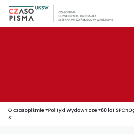
O czasopiśmie
Polityki Wydawnicze
60 lat SPCh
Og
X