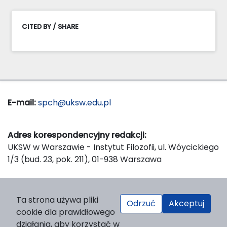
CITED BY / SHARE
E-mail:
spch@uksw.edu.pl
Adres korespondencyjny redakcji:
UKSW w Warszawie - Instytut Filozofii, ul. Wóycickiego
1/3 (bud. 23, pok. 211), 01-938 Warszawa
Wydawca:
Ta strona używa pliki
Odrzuć
Akceptuj
Wydawnictwo Naukowe UKSW, ul. Dewajtis 5, domek
cookie dla prawidłowego
nr 2, 01-815 Warszawa
działania, aby korzystać w