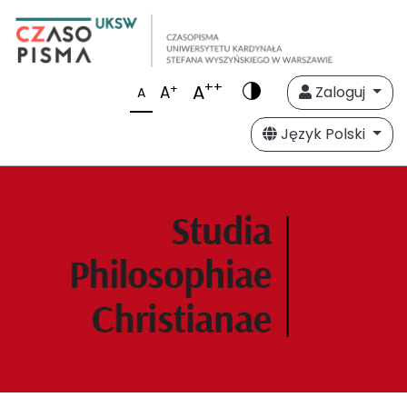
++
A
+
A
Zaloguj
A
Język Polski