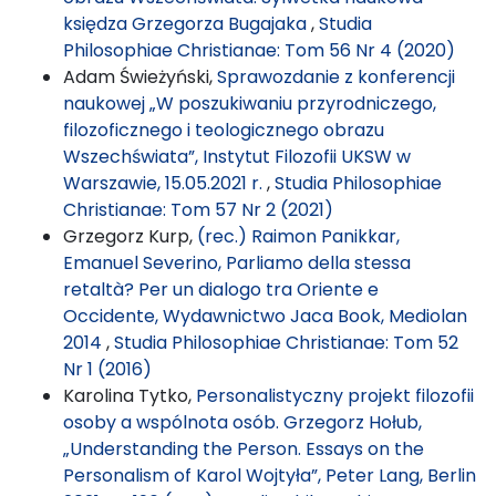
księdza Grzegorza Bugajaka
,
Studia
Philosophiae Christianae: Tom 56 Nr 4 (2020)
Adam Świeżyński,
Sprawozdanie z konferencji
naukowej „W poszukiwaniu przyrodniczego,
filozoficznego i teologicznego obrazu
Wszechświata”, Instytut Filozofii UKSW w
Warszawie, 15.05.2021 r.
,
Studia Philosophiae
Christianae: Tom 57 Nr 2 (2021)
Grzegorz Kurp,
(rec.) Raimon Panikkar,
Emanuel Severino, Parliamo della stessa
retaltà? Per un dialogo tra Oriente e
Occidente, Wydawnictwo Jaca Book, Mediolan
2014
,
Studia Philosophiae Christianae: Tom 52
Nr 1 (2016)
Karolina Tytko,
Personalistyczny projekt filozofii
osoby a wspólnota osób. Grzegorz Hołub,
„Understanding the Person. Essays on the
Personalism of Karol Wojtyła”, Peter Lang, Berlin