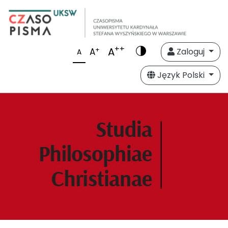
++
A
+
A
Zaloguj
A
Język Polski