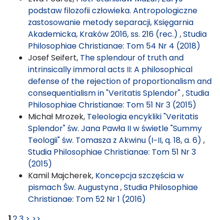
podstaw filozofii człowieka. Antropologiczne
zastosowanie metody separacji, Księgarnia
Akademicka, Kraków 2016, ss. 216 (rec.)
,
Studia
Philosophiae Christianae: Tom 54 Nr 4 (2018)
Josef Seifert,
The splendour of truth and
intrinsically immoral acts II: A philosophical
defense of the rejection of proportionalism and
consequentialism in "Veritatis Splendor"
,
Studia
Philosophiae Christianae: Tom 51 Nr 3 (2015)
Michał Mrozek,
Teleologia encykliki "Veritatis
Splendor" św. Jana Pawła II w świetle "Summy
Teologii" św. Tomasza z Akwinu (I−II, q. 18, a. 6)
,
Studia Philosophiae Christianae: Tom 51 Nr 3
(2015)
Kamil Majcherek,
Koncepcja szczęścia w
pismach Św. Augustyna
,
Studia Philosophiae
Christianae: Tom 52 Nr 1 (2016)
1
2
3
>
>>