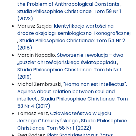
the Problem of Anthropological Constants
,
Studia Philosophiae Christianae: Tom 59 Nr 1
(2023)
Mariusz Szajda,
Identyfikacja wartości na
drodze aksjologii semiologiczno-ikonograficznej
,
Studia Philosophiae Christianae: Tom 54 Nr 2
(2018)
Marcin Napadło,
Stworzenie i ewolucja – dwa
„puzzle” chrześcijańskiego światopoglądu
,
Studia Philosophiae Christianae: Tom 55 Nr 1
(2019)
Michał Zembrzuski,
"Homo non est intellectus".
Aquinas about relation between soul and
intellect
,
Studia Philosophiae Christianae: Tom
53 Nr 4 (2017)
Tomasz Perz,
Człowieczeństwo w ujęciu
Jerzego Chmurzyńskiego
,
Studia Philosophiae
Christianae: Tom 58 Nr 1 (2022)
Ewa Podrez,
Piotr Stanisław Mazur, Zarys