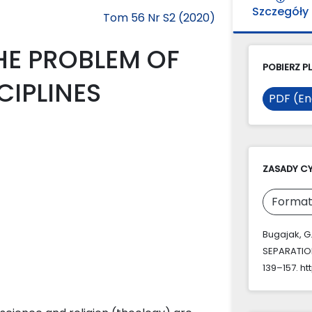
Szczegóły
Tom 56 Nr S2 (2020)
HE PROBLEM OF
POBIERZ PL
CIPLINES
PDF (En
ZASADY C
Format
Bugajak, G
SEPARATION
139–157. ht