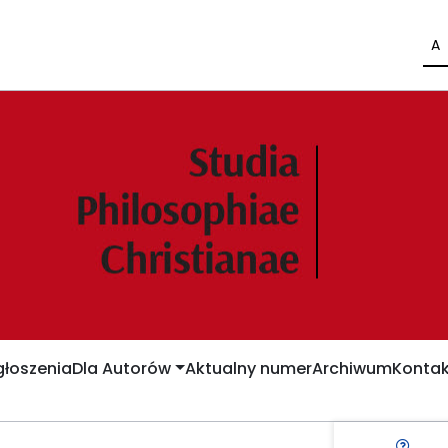
A
łoszenia
Dla Autorów
Aktualny numer
Archiwum
Kontak