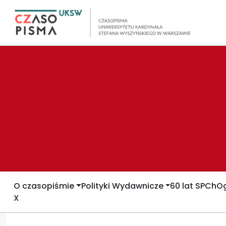
O czasopiśmie
Polityki Wydawnicze
60 lat SPCh
Og
X