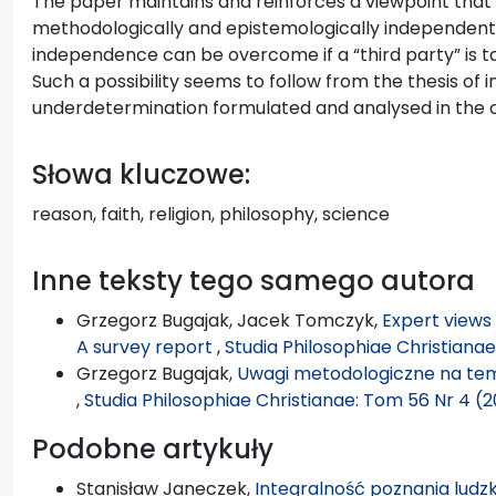
The paper maintains and reinforces a viewpoint that 
methodologically and epistemologically independent. 
independence can be overcome if a “third party” is ta
Such a possibility seems to follow from the thesis of
underdetermination formulated and analysed in the c
Słowa kluczowe:
reason, faith, religion, philosophy, science
Inne teksty tego samego autora
Grzegorz Bugajak, Jacek Tomczyk,
Expert views 
A survey report
,
Studia Philosophiae Christiana
Grzegorz Bugajak,
Uwagi metodologiczne na te
,
Studia Philosophiae Christianae: Tom 56 Nr 4 (
Podobne artykuły
Stanisław Janeczek,
Integralność poznania ludzki