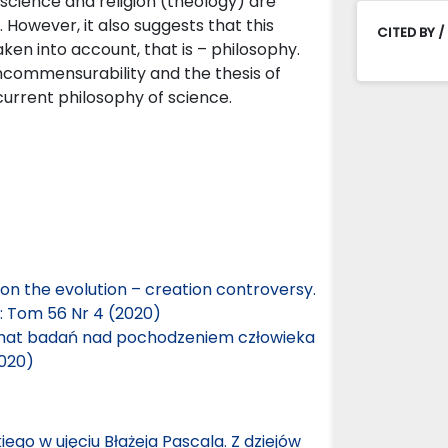
science and religion (theology) are
However, it also suggests that this
CITED BY /
ken into account, that is – philosophy.
 incommensurability and the thesis of
urrent philosophy of science.
on the evolution – creation controversy.
e: Tom 56 Nr 4 (2020)
mat badań nad pochodzeniem człowieka
2020)
ego w ujęciu Błażeja Pascala. Z dziejów