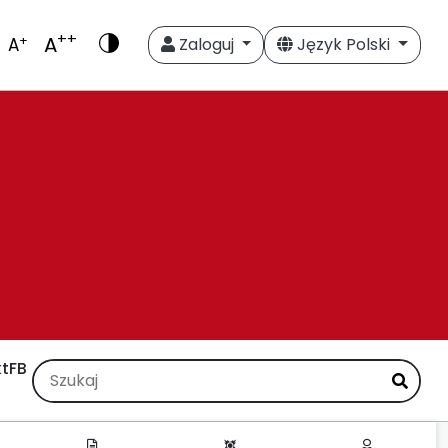
++
A
+
A
Zaloguj
Język Polski
t
FB