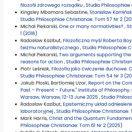
filozofii zdrowego rozsądku
,
Studia Philosophiae 
Kingsley Mbamara Sebastine,
Stanisław Kamiński
Studia Philosophiae Christianae: Tom 57 Nr 2 (20
Michał Piekarski,
One or many normativities?
,
St
1 (2018)
Radosław Kazibut,
Filozoficzna myśl Roberta Boy
teizmu naturalistycznego
,
Studia Philosophiae C
Michał Piekarski,
Two arguments supporting the t
reasons for action
,
Studia Philosophiae Christia
Piotr Leśniak,
Filozofia jako ćwiczenie duchowe. 
Studia Philosophiae Christianae: Tom 54 Nr 3 (20
Jakub Płoski, Bartłomiej Uzar,
Report on the Conf
Past – Present – Future," Institute of Philosophy,
Warsaw, Warsaw, 12-13 June 2025
,
Studia Philos
Radosław Kazibut,
Epistemiczny układ odniesieni
laboratoryjnej
,
Studia Philosophiae Christianae:
Mark Harris,
Christ and the Quantum: Fundament
Philosophiae Christianae: Tom 61 Nr 2 (2025)