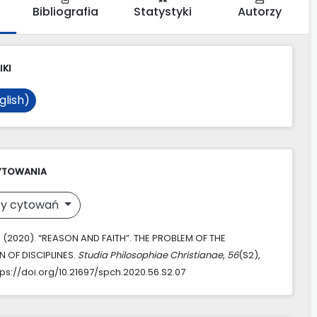
Bibliografia
Statystyki
Autorzy
IKI
glish)
YTOWANIA
y cytowań
. (2020). “REASON AND FAITH”. THE PROBLEM OF THE
 OF DISCIPLINES.
Studia Philosophiae Christianae
,
56
(S2),
tps://doi.org/10.21697/spch.2020.56.S2.07