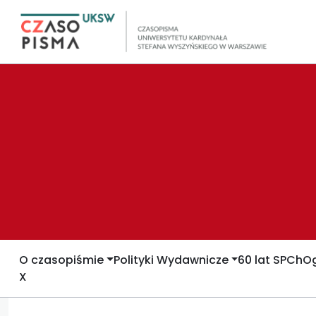
O czasopiśmie
Polityki Wydawnicze
60 lat SPCh
Og
X