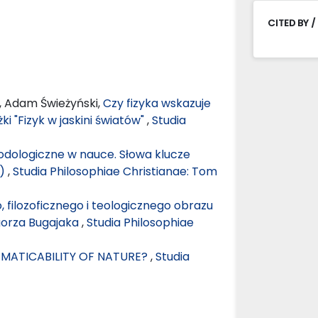
CITED BY /
, Adam Świeżyński,
Czy fizyka wskazuje
ki "Fizyk w jaskini światów"
,
Studia
odologiczne w nauce. Słowa klucze
.)
,
Studia Philosophiae Christianae: Tom
 filozoficznego i teologicznego obrazu
gorza Bugajaka
,
Studia Philosophiae
MATICABILITY OF NATURE?
,
Studia