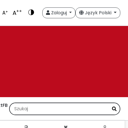
++
A
+
A
Zaloguj
Język Polski
t
FB