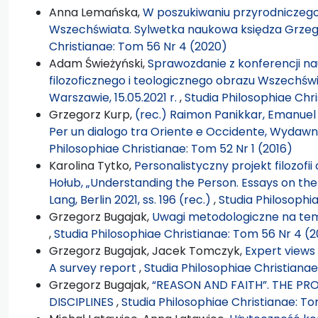
Anna Lemańska,
W poszukiwaniu przyrodniczego,
Wszechświata. Sylwetka naukowa księdza Grze
Christianae: Tom 56 Nr 4 (2020)
Adam Świeżyński,
Sprawozdanie z konferencji n
filozoficznego i teologicznego obrazu Wszechświa
Warszawie, 15.05.2021 r.
,
Studia Philosophiae Chri
Grzegorz Kurp,
(rec.) Raimon Panikkar, Emanuel 
Per un dialogo tra Oriente e Occidente, Wydaw
Philosophiae Christianae: Tom 52 Nr 1 (2016)
Karolina Tytko,
Personalistyczny projekt filozof
Hołub, „Understanding the Person. Essays on the 
Lang, Berlin 2021, ss. 196 (rec.)
,
Studia Philosophi
Grzegorz Bugajak,
Uwagi metodologiczne na te
,
Studia Philosophiae Christianae: Tom 56 Nr 4 (
Grzegorz Bugajak, Jacek Tomczyk,
Expert views 
A survey report
,
Studia Philosophiae Christiana
Grzegorz Bugajak,
“REASON AND FAITH”. THE PR
DISCIPLINES
,
Studia Philosophiae Christianae: T