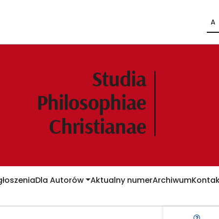
A
łoszenia
Dla Autorów
Aktualny numer
Archiwum
Kontak