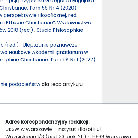
ncepcji przypadku Grzegorza Bugajaka
 Christianae: Tom 56 Nr 4 (2020)
 perspektywie filozoficznej, red.
rsum Ethicae Christianae”, Wydawnictwo
ów 2018 (rec.)
,
Studia Philosophiae
łub (red.), "Ulepszanie poznawcze
ctwo Naukowe Akademii Ignatianum w
osophiae Christianae: Tom 58 Nr 1 (2022)
nie podobieństw
dla tego artykułu.
Adres korespondencyjny redakcji:
UKSW w Warszawie - Instytut Filozofii, ul.
Wóycickiego 1/3 (bud. 23, pok. 211), 01-938 Warszawa