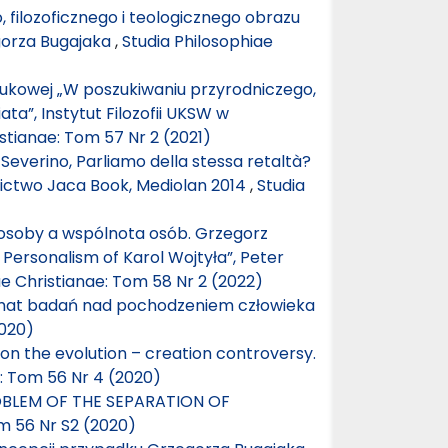
 filozoficznego i teologicznego obrazu
gorza Bugajaka
,
Studia Philosophiae
aukowej „W poszukiwaniu przyrodniczego,
ta”, Instytut Filozofii UKSW w
stianae: Tom 57 Nr 2 (2021)
Severino, Parliamo della stessa retaltà?
nictwo Jaca Book, Mediolan 2014
,
Studia
ii osoby a wspólnota osób. Grzegorz
Personalism of Karol Wojtyła”, Peter
ae Christianae: Tom 58 Nr 2 (2022)
mat badań nad pochodzeniem człowieka
2020)
on the evolution – creation controversy.
e: Tom 56 Nr 4 (2020)
OBLEM OF THE SEPARATION OF
om 56 Nr S2 (2020)