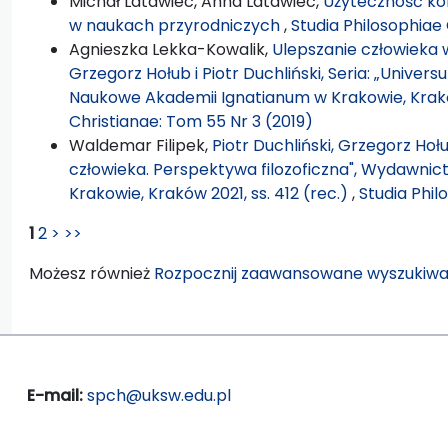
Michał Latawiec, Anna Latawiec,
Użyteczność ko
w naukach przyrodniczych
,
Studia Philosophiae
Agnieszka Lekka-Kowalik,
Ulepszanie człowieka w
Grzegorz Hołub i Piotr Duchliński, Seria: „Unive
Naukowe Akademii Ignatianum w Krakowie, Krak
Christianae: Tom 55 Nr 3 (2019)
Waldemar Filipek,
Piotr Duchliński, Grzegorz Ho
człowieka. Perspektywa filozoficzna", Wydawni
Krakowie, Kraków 2021, ss. 412 (rec.)
,
Studia Phil
1
2
>
>>
Możesz również
Rozpocznij zaawansowane wyszukiwa
E-mail:
spch@uksw.edu.pl