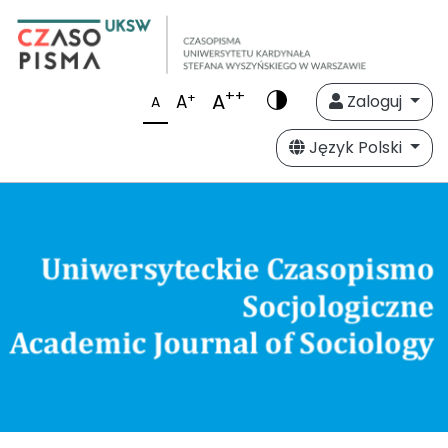
++
A
+
A
Zaloguj
A
Język Polski