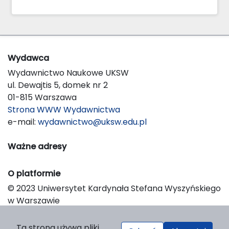
Wydawca
Wydawnictwo Naukowe UKSW
ul. Dewajtis 5, domek nr 2
01-815 Warszawa
Strona WWW Wydawnictwa
e-mail:
wydawnictwo@uksw.edu.pl
Ważne adresy
O platformie
© 2023 Uniwersytet Kardynała Stefana Wyszyńskiego
w Warszawie
Support & Customization by LIBCOM
Platform & Workflow by OJS/PKP
Ta strona używa pliki