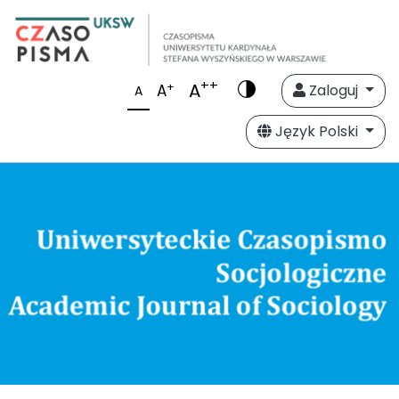
++
A
+
A
Zaloguj
A
Język Polski