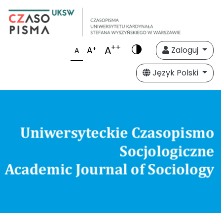
++
A
+
A
Zaloguj
A
Język Polski