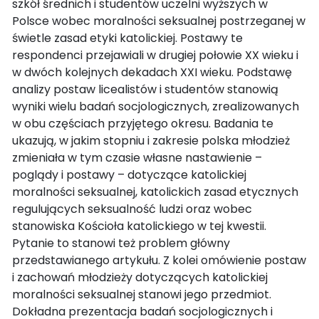
szkół średnich i studentów uczelni wyższych w
Polsce wobec moralności seksualnej postrzeganej w
świetle zasad etyki katolickiej. Postawy te
respondenci przejawiali w drugiej połowie XX wieku i
w dwóch kolejnych dekadach XXI wieku. Podstawę
analizy postaw licealistów i studentów stanowią
wyniki wielu badań socjologicznych, zrealizowanych
w obu częściach przyjętego okresu. Badania te
ukazują, w jakim stopniu i zakresie polska młodzież
zmieniała w tym czasie własne nastawienie –
poglądy i postawy – dotyczące katolickiej
moralności seksualnej, katolickich zasad etycznych
regulujących seksualność ludzi oraz wobec
stanowiska Kościoła katolickiego w tej kwestii.
Pytanie to stanowi też problem główny
przedstawianego artykułu. Z kolei omówienie postaw
i zachowań młodzieży dotyczących katolickiej
moralności seksualnej stanowi jego przedmiot.
Dokładna prezentacja badań socjologicznych i