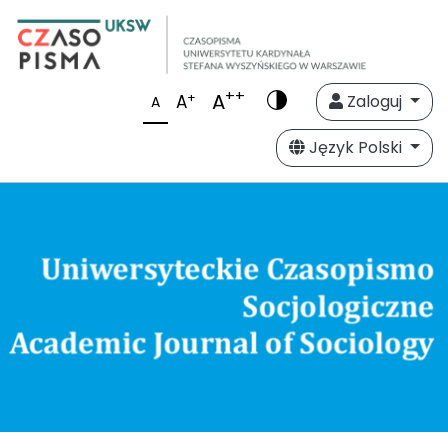
++
A
+
A
Zaloguj
A
Język Polski