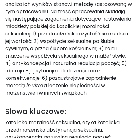
analiza ich wyników stanowi metodę zastosowaną w
tym opracowaniu. Na treść opracowania składają
się następujące zagadnienia dotyczące nastawienia
młodzieży polskiej do katolickiej moralności
seksualnej: 1) przedmałżeńska czystość seksualna i
jej wartość; 2) współżycie seksualne po ślubie
cywilnym, a przed ślubem kościelnym; 3) rola i
znaczenie współżycia seksualnego w małżeństwie;
4) antykoncepcja i naturalna regulacja poczęć; 5)
aborcja – jej sytuacje i okoliczności oraz
konsekwencje; 6) pozaustrojowe zapłodnienie
metodą
in vitro
a leczenie niepłodności w
małżeństwie i w innych związkach.
Słowa kluczowe:
katolicka moralność seksualna, etyka katolicka,
przedmałżeńska abstynencja seksualna,
antykoncepcja, naturalna regulacja poczęć,