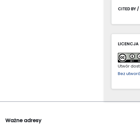
CITED BY /
LICENCJA
Utwór dostę
Bez utwor
Ważne adresy