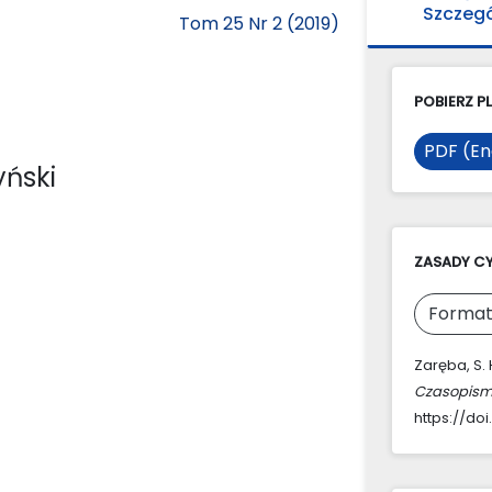
Szczeg
Tom 25 Nr 2 (2019)
POBIERZ PL
PDF (En
yński
ZASADY C
Format
Zaręba, S. 
Czasopism
https://doi