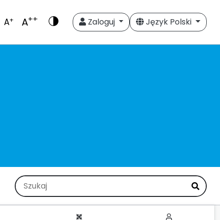
++
A
+
A
Zaloguj
Język Polski