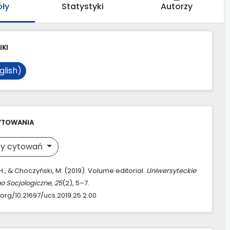
óły
Statystyki
Autorzy
IKI
glish)
YTOWANIA
y cytowań
H., & Choczyński, M. (2019). Volume editorial.
Uniwersyteckie
o Socjologiczne
,
25
(2), 5–7.
.org/10.21697/ucs.2019.25.2.00