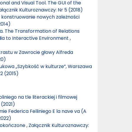
nal and Visual Tool. The GUI of the
ałącznik Kulturoznawczy: Nr 5 (2018)
konstruowanie nowych zależności
2014)
a. The Transformation of Relations
ia to Interactive Environment
,
trastu w Zawrocie głowy Alfreda
20)
ukowa „Szybkość w kulturze”, Warszawa
2 (2015)
iniego na tle literackiej i filmowej
 (2021)
mie Federica Felliniego E la nave va (A
2022)
edokończone
,
Załącznik Kulturoznawczy: