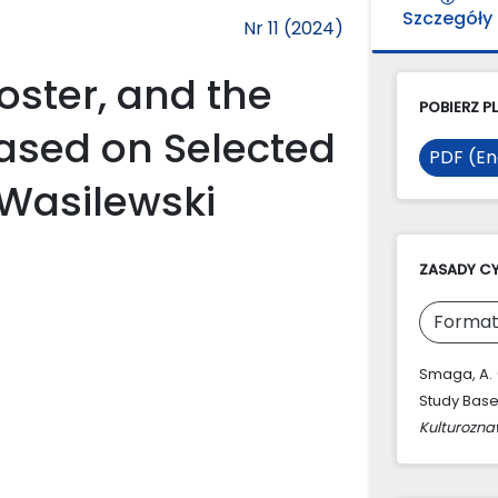
Szczegóły
Nr 11 (2024)
oster, and the
POBIERZ PL
ased on Selected
PDF (En
 Wasilewski
ZASADY C
Format
Smaga, A. 
Study Base
Kulturozn