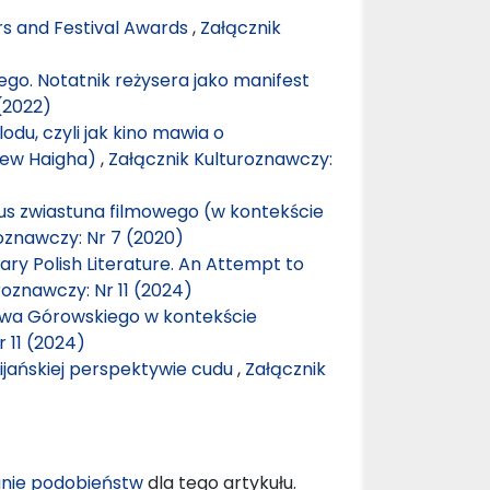
s and Festival Awards
,
Załącznik
iego. Notatnik reżysera jako manifest
(2022)
lodu, czyli jak kino mawia o
drew Haigha)
,
Załącznik Kulturoznawczy:
tus zwiastuna filmowego (w kontekście
oznawczy: Nr 7 (2020)
ry Polish Literature. An Attempt to
roznawczy: Nr 11 (2024)
awa Górowskiego w kontekście
 11 (2024)
ijańskiej perspektywie cudu
,
Załącznik
nie podobieństw
dla tego artykułu.