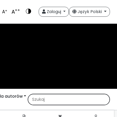
++
A
+
A
Zaloguj
Język Polski
la autorów