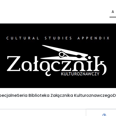
A
pecjalne
Seria Biblioteka Załącznika Kulturoznawczego
D