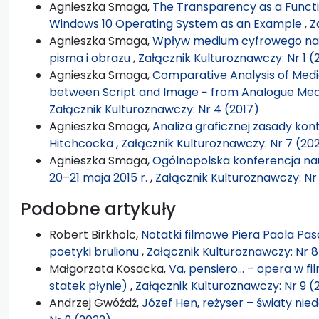
Agnieszka Smaga,
The Transparency as a Functio
Windows 10 Operating System as an Example
,
Z
Agnieszka Smaga,
Wpływ medium cyfrowego na 
pisma i obrazu
,
Załącznik Kulturoznawczy: Nr 1 (
Agnieszka Smaga,
Comparative Analysis of Medi
between Script and Image − from Analogue Med
Załącznik Kulturoznawczy: Nr 4 (2017)
Agnieszka Smaga,
Analiza graficznej zasady kon
Hitchcocka
,
Załącznik Kulturoznawczy: Nr 7 (20
Agnieszka Smaga,
Ogólnopolska konferencja na
20–21 maja 2015 r.
,
Załącznik Kulturoznawczy: Nr 
Podobne artykuły
Robert Birkholc,
Notatki filmowe Piera Paola Pasol
poetyki brulionu
,
Załącznik Kulturoznawczy: Nr 8
Małgorzata Kosacka,
Va, pensiero… – opera w fil
statek płynie)
,
Załącznik Kulturoznawczy: Nr 9 (
Andrzej Gwóźdź,
Józef Hen, reżyser – światy ni