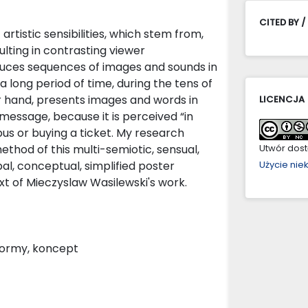
CITED BY /
rtistic sensibilities, which stem from,
ulting in contrasting viewer
oduces sequences of images and sounds in
 long period of time, during the tens of
her hand, presents images and words in
LICENCJA
 message, because it is perceived “in
a bus or buying a ticket. My research
thod of this multi-semiotic, sensual,
Utwór dostę
bal, conceptual, simplified poster
Użycie ni
ext of Mieczyslaw Wasilewski's work.
 formy, koncept