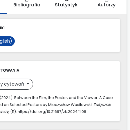
Bibliografia
Statystyki
Autorzy
IKI
glish)
YTOWANIA
y cytowań
(2024). Between the Film, the Poster, and the Viewer. A Case
d on Selected Posters by Mieczysław Wasilewski.
Załącznik
awczy
, (11). https://doi.org/10.21697/zk.2024.11.08