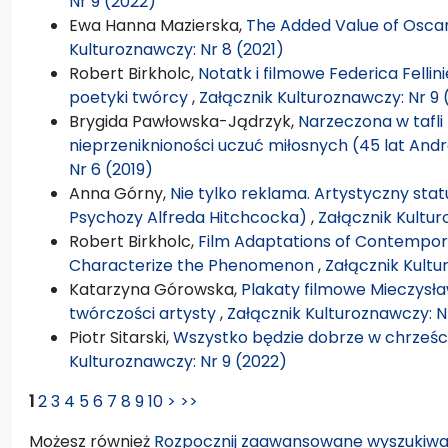
Nr 9 (2022)
Ewa Hanna Mazierska,
The Added Value of Oscar
Kulturoznawczy: Nr 8 (2021)
Robert Birkholc,
Notatk i filmowe Federica Fellin
poetyki twórcy
,
Załącznik Kulturoznawczy: Nr 9 
Brygida Pawłowska-Jądrzyk,
Narzeczona w tafli 
nieprzeniknioności uczuć miłosnych (45 lat An
Nr 6 (2019)
Anna Górny,
Nie tylko reklama. Artystyczny sta
Psychozy Alfreda Hitchcocka)
,
Załącznik Kultur
Robert Birkholc,
Film Adaptations of Contempora
Characterize the Phenomenon
,
Załącznik Kultu
Katarzyna Górowska,
Plakaty filmowe Mieczysł
twórczości artysty
,
Załącznik Kulturoznawczy: Nr
Piotr Sitarski,
Wszystko będzie dobrze w chrześc
Kulturoznawczy: Nr 9 (2022)
1
2
3
4
5
6
7
8
9
10
>
>>
Możesz również
Rozpocznij zaawansowane wyszukiwa