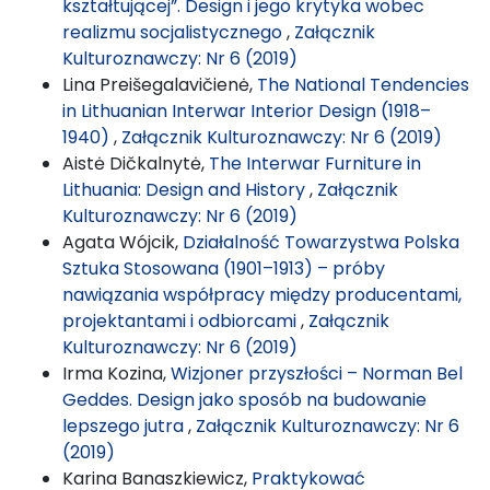
kształtującej”. Design i jego krytyka wobec
realizmu socjalistycznego
,
Załącznik
Kulturoznawczy: Nr 6 (2019)
Lina Preišegalavičienė,
The National Tendencies
in Lithuanian Interwar Interior Design (1918–
1940)
,
Załącznik Kulturoznawczy: Nr 6 (2019)
Aistė Dičkalnytė,
The Interwar Furniture in
Lithuania: Design and History
,
Załącznik
Kulturoznawczy: Nr 6 (2019)
Agata Wójcik,
Działalność Towarzystwa Polska
Sztuka Stosowana (1901–1913) – próby
nawiązania współpracy między producentami,
projektantami i odbiorcami
,
Załącznik
Kulturoznawczy: Nr 6 (2019)
Irma Kozina,
Wizjoner przyszłości – Norman Bel
Geddes. Design jako sposób na budowanie
lepszego jutra
,
Załącznik Kulturoznawczy: Nr 6
(2019)
Karina Banaszkiewicz,
Praktykować