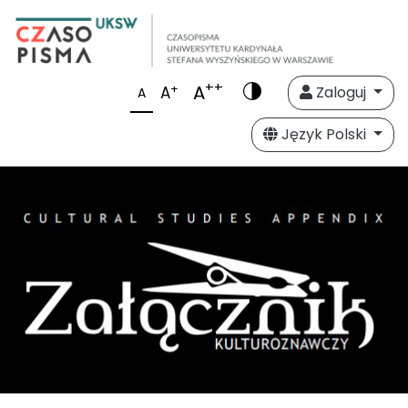
++
A
+
A
Zaloguj
A
Język Polski