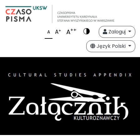
++
A
+
A
Zaloguj
A
Język Polski