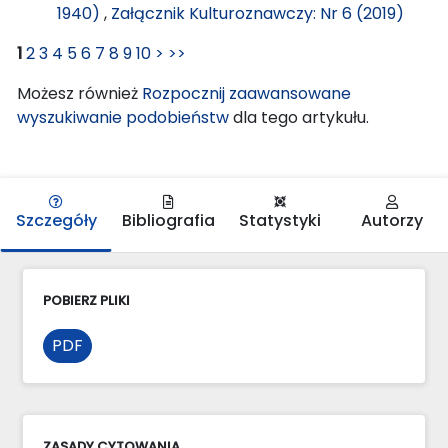
1940)
,
Załącznik Kulturoznawczy: Nr 6 (2019)
1
2
3
4
5
6
7
8
9
10
>
>>
Możesz również
Rozpocznij zaawansowane
wyszukiwanie podobieństw
dla tego artykułu.
Szczegóły
Bibliografia
Statystyki
Autorzy
POBIERZ PLIKI
PDF
ZASADY CYTOWANIA