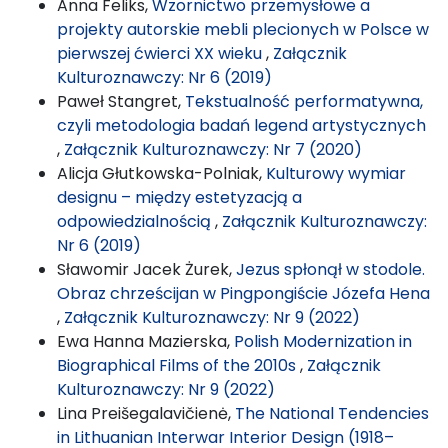
Anna Feliks,
Wzornictwo przemysłowe a
projekty autorskie mebli plecionych w Polsce w
pierwszej ćwierci XX wieku
,
Załącznik
Kulturoznawczy: Nr 6 (2019)
Paweł Stangret,
Tekstualność performatywna,
czyli metodologia badań legend artystycznych
,
Załącznik Kulturoznawczy: Nr 7 (2020)
Alicja Głutkowska-Polniak,
Kulturowy wymiar
designu – między estetyzacją a
odpowiedzialnością
,
Załącznik Kulturoznawczy:
Nr 6 (2019)
Sławomir Jacek Żurek,
Jezus spłonął w stodole.
Obraz chrześcijan w Pingpongiście Józefa Hena
,
Załącznik Kulturoznawczy: Nr 9 (2022)
Ewa Hanna Mazierska,
Polish Modernization in
Biographical Films of the 2010s
,
Załącznik
Kulturoznawczy: Nr 9 (2022)
Lina Preišegalavičienė,
The National Tendencies
in Lithuanian Interwar Interior Design (1918–