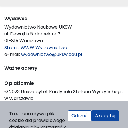
Wydawca
Wydawnictwo Naukowe UKSW
ul. Dewajtis 5, domek nr 2
01-815 Warszawa
Strona WWW Wydawnictwa
e-mail:
wydawnictwo@uksw.edu.pl
Ważne adresy
O platformie
© 2023 Uniwersytet Kardynała Stefana Wyszyńskiego
w Warszawie
Support & Customization by LIBCOM
Platform & Workflow by OJS/PKP
Ta strona używa pliki
Odrzuć
Akceptuj
cookie dla prawidłowego
działania, aby korzystać w