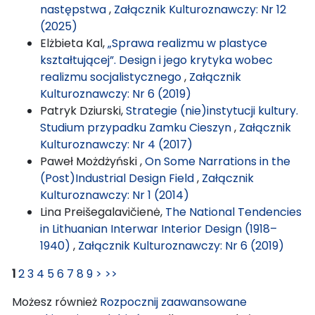
następstwa
,
Załącznik Kulturoznawczy: Nr 12
(2025)
Elżbieta Kal,
„Sprawa realizmu w plastyce
kształtującej”. Design i jego krytyka wobec
realizmu socjalistycznego
,
Załącznik
Kulturoznawczy: Nr 6 (2019)
Patryk Dziurski,
Strategie (nie)instytucji kultury.
Studium przypadku Zamku Cieszyn
,
Załącznik
Kulturoznawczy: Nr 4 (2017)
Paweł Możdżyński ,
On Some Narrations in the
(Post)Industrial Design Field
,
Załącznik
Kulturoznawczy: Nr 1 (2014)
Lina Preišegalavičienė,
The National Tendencies
in Lithuanian Interwar Interior Design (1918–
1940)
,
Załącznik Kulturoznawczy: Nr 6 (2019)
1
2
3
4
5
6
7
8
9
>
>>
Możesz również
Rozpocznij zaawansowane