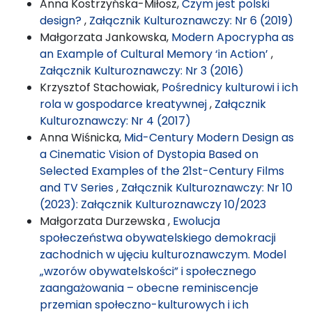
Anna Kostrzyńska-Miłosz,
Czym jest polski
design?
,
Załącznik Kulturoznawczy: Nr 6 (2019)
Małgorzata Jankowska,
Modern Apocrypha as
an Example of Cultural Memory ‘in Action’
,
Załącznik Kulturoznawczy: Nr 3 (2016)
Krzysztof Stachowiak,
Pośrednicy kulturowi i ich
rola w gospodarce kreatywnej
,
Załącznik
Kulturoznawczy: Nr 4 (2017)
Anna Wiśnicka,
Mid-Century Modern Design as
a Cinematic Vision of Dystopia Based on
Selected Examples of the 21st-Century Films
and TV Series
,
Załącznik Kulturoznawczy: Nr 10
(2023): Załącznik Kulturoznawczy 10/2023
Małgorzata Durzewska ,
Ewolucja
społeczeństwa obywatelskiego demokracji
zachodnich w ujęciu kulturoznawczym. Model
„wzorów obywatelskości” i społecznego
zaangażowania – obecne reminiscencje
przemian społeczno-kulturowych i ich