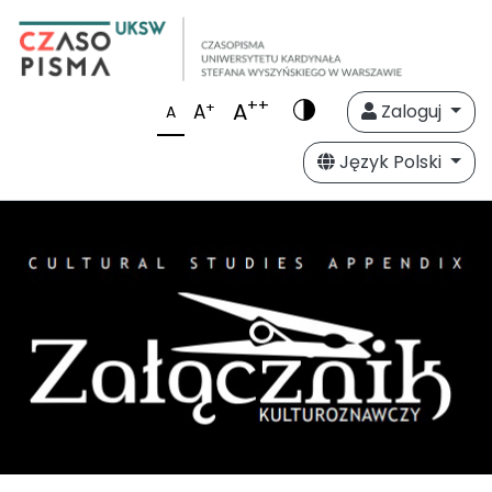
++
A
+
A
Zaloguj
A
Język Polski