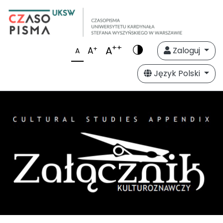
++
A
+
A
Zaloguj
A
Język Polski