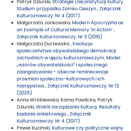
Patryk Dziurski,
Strategie (nie)instytucji kultury.
Studium przypadku Zamku Cieszyn
,
Załącznik
Kulturoznawczy: Nr 4 (2017)
Małgorzata Jankowska,
Modern Apocrypha as
an Example of Cultural Memory ‘in Action’
,
Załącznik Kulturoznawczy: Nr 3 (2016)
Małgorzata Durzewska ,
Ewolucja
społeczeństwa obywatelskiego demokracji
zachodnich w ujęciu kulturoznawczym. Model
„wzorów obywatelskości” i społecznego
zaangażowania – obecne reminiscencje
przemian społeczno-kulturowych i ich
następstwa
,
Załącznik Kulturoznawczy: Nr 12
(2025)
Anna Wróblewska, Kama Pawlicka, Patryk
Dziurski,
Wokół zarządzania kulturą. Rezultaty
badania ankietowego
,
Załącznik
Kulturoznawczy: Nr 4 (2017)
Paweł Kuciński,
Kulturowe czy polityczne wojny