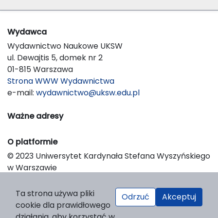
Wydawca
Wydawnictwo Naukowe UKSW
ul. Dewajtis 5, domek nr 2
01-815 Warszawa
Strona WWW Wydawnictwa
e-mail:
wydawnictwo@uksw.edu.pl
Ważne adresy
O platformie
© 2023 Uniwersytet Kardynała Stefana Wyszyńskiego
w Warszawie
Support & Customization by LIBCOM
Platform & Workflow by OJS/PKP
Ta strona używa pliki
Odrzuć
Akceptuj
cookie dla prawidłowego
działania, aby korzystać w