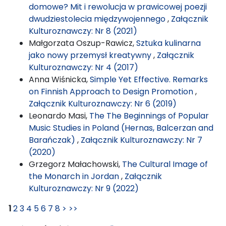
domowe? Mit i rewolucja w prawicowej poezji
dwudziestolecia międzywojennego
,
Załącznik
Kulturoznawczy: Nr 8 (2021)
Małgorzata Oszup-Rawicz,
Sztuka kulinarna
jako nowy przemysł kreatywny
,
Załącznik
Kulturoznawczy: Nr 4 (2017)
Anna Wiśnicka,
Simple Yet Effective. Remarks
on Finnish Approach to Design Promotion
,
Załącznik Kulturoznawczy: Nr 6 (2019)
Leonardo Masi,
The The Beginnings of Popular
Music Studies in Poland (Hernas, Balcerzan and
Barańczak)
,
Załącznik Kulturoznawczy: Nr 7
(2020)
Grzegorz Małachowski,
The Cultural Image of
the Monarch in Jordan
,
Załącznik
Kulturoznawczy: Nr 9 (2022)
1
2
3
4
5
6
7
8
>
>>