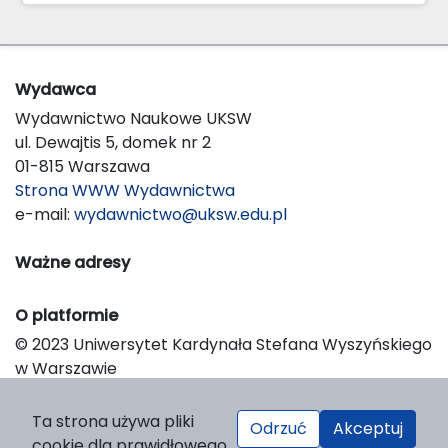
Wydawca
Wydawnictwo Naukowe UKSW
ul. Dewajtis 5, domek nr 2
01-815 Warszawa
Strona WWW Wydawnictwa
e-mail:
wydawnictwo@uksw.edu.pl
Ważne adresy
O platformie
© 2023 Uniwersytet Kardynała Stefana Wyszyńskiego
w Warszawie
Support & Customization by LIBCOM
Platform & Workflow by OJS/PKP
Ta strona używa pliki
Odrzuć
Akceptuj
cookie dla prawidłowego