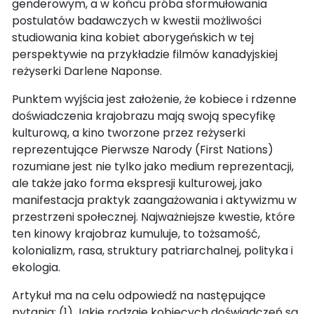
genderowym, a w końcu próba sformułowania
postulatów badawczych w kwestii możliwości
studiowania kina kobiet aborygeńskich w tej
perspektywie na przykładzie filmów kanadyjskiej
reżyserki Darlene Naponse.
Punktem wyjścia jest założenie, że kobiece i rdzenne
doświadczenia krajobrazu mają swoją specyfikę
kulturową, a kino tworzone przez reżyserki
reprezentujące Pierwsze Narody (First Nations)
rozumiane jest nie tylko jako medium reprezentacji,
ale także jako forma ekspresji kulturowej, jako
manifestacja praktyk zaangażowania i aktywizmu w
przestrzeni społecznej. Najważniejsze kwestie, które
ten kinowy krajobraz kumuluje, to tożsamość,
kolonializm, rasa, struktury patriarchalnej, polityka i
ekologia.
Artykuł ma na celu odpowiedź na następujące
pytania: (1) Jakie rodzaje kobiecych doświadczeń są