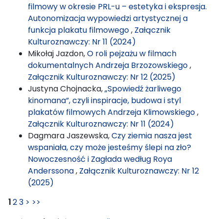
filmowy w okresie PRL-u – estetyka i ekspresja.
Autonomizacja wypowiedzi artystycznej a
funkcja plakatu filmowego
,
Załącznik
Kulturoznawczy: Nr 11 (2024)
Mikołaj Jazdon,
O roli pejzażu w filmach
dokumentalnych Andrzeja Brzozowskiego
,
Załącznik Kulturoznawczy: Nr 12 (2025)
Justyna Chojnacka,
„Spowiedź żarliwego
kinomana”, czyli inspiracje, budowa i styl
plakatów filmowych Andrzeja Klimowskiego
,
Załącznik Kulturoznawczy: Nr 11 (2024)
Dagmara Jaszewska,
Czy ziemia nasza jest
wspaniała, czy może jesteśmy ślepi na zło?
Nowoczesność i Zagłada według Roya
Anderssona
,
Załącznik Kulturoznawczy: Nr 12
(2025)
1
2
3
>
>>