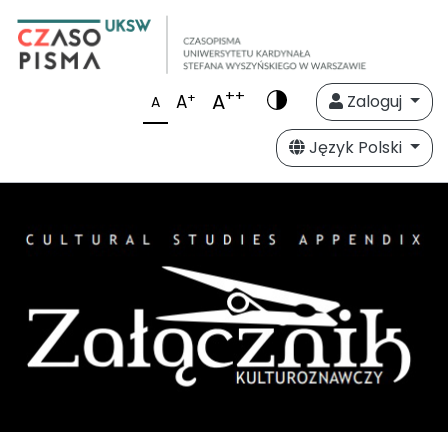
++
A
+
A
Zaloguj
A
Język Polski