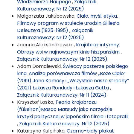
Włodzimierza Haupego
,
Załącznik
Kulturoznawczy: Nr 12 (2025)
Małgorzata Jakubowska,
Ciało, myśl, etyka.
Filmowy program w stulecie urodzin Gilles’a
Deleuze’a (1925-1995)
,
Załącznik
Kulturoznawczy: Nr 12 (2025)
Joanna Aleksandrowicz ,
Krajobraz intymny.
Obrazy wsi w najnowszym kinie hiszpańskim
,
Załącznik Kulturoznawczy: Nr 12 (2025)
Adam Domalewski,
Świeccy pasterze polskiego
kina. Analiza porównawcza filmów „Boże Ciało”
(2019) Jana Komasy i „Wszystkie nasze strachy”
(2021) Łukasza Rondudy i Łukasza Gutta
,
Załącznik Kulturoznawczy: Nr 11 (2024)
Krzysztof Loska,
Teoria krajobrazu
(fūkeiron)Masao Matsudy jako narzędzie
krytyki politycznej w japońskim filmie i fotografii
,
Załącznik Kulturoznawczy: Nr 12 (2025)
Katarzyna Kulpińska,
Czarno-biały plakat