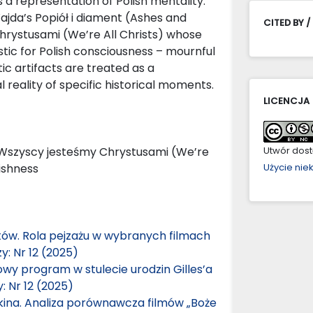
s a representation of Polish mentality.
Wajda’s Popiół i diament (Ashes and
CITED BY /
rystusami (We’re All Christs) whose
stic for Polish consciousness – mournful
tic artifacts are treated as a
eality of specific historical moments.
LICENCJA
 Wszyscy jesteśmy Chrystusami (We’re
Utwór dostę
lishness
Użycie ni
tów. Rola pejzażu w wybranych filmach
y: Nr 12 (2025)
mowy program w stulecie urodzin Gilles’a
: Nr 12 (2025)
kina. Analiza porównawcza filmów „Boże