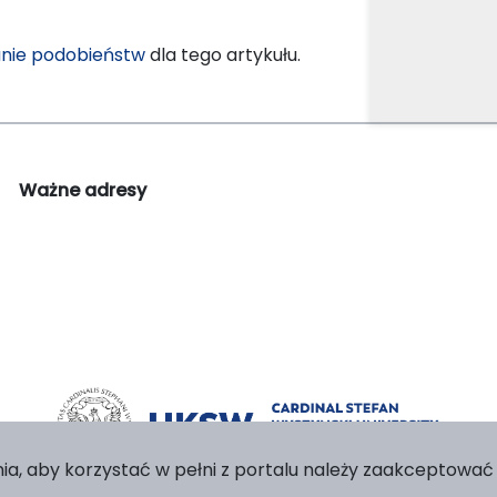
nie podobieństw
dla tego artykułu.
Ważne adresy
ia, aby korzystać w pełni z portalu należy zaakceptować p