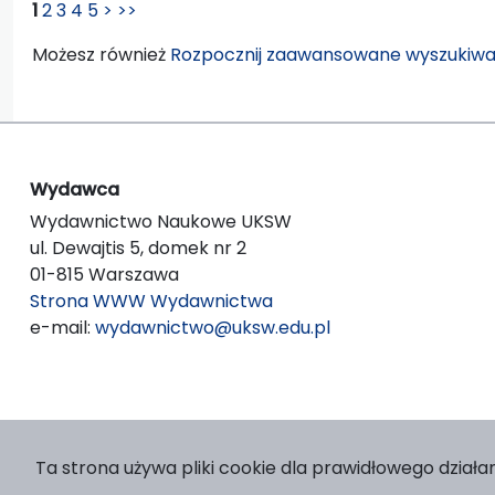
1
2
3
4
5
>
>>
Możesz również
Rozpocznij zaawansowane wyszukiwa
Wydawca
Wydawnictwo Naukowe UKSW
ul. Dewajtis 5, domek nr 2
01-815 Warszawa
Strona WWW Wydawnictwa
e-mail:
wydawnictwo@uksw.edu.pl
Ta strona używa pliki cookie dla prawidłowego działan