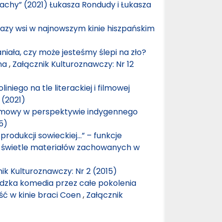
rachy” (2021) Łukasza Rondudy i Łukasza
azy wsi w najnowszym kinie hiszpańskim
niała, czy może jesteśmy ślepi na zło?
ona
,
Załącznik Kulturoznawczy: Nr 12
iniego na tle literackiej i filmowej
 (2021)
 filmowy w perspektywie indygennego
5)
produkcji sowieckiej…” – funkcje
 w świetle materiałów zachowanych w
ik Kulturoznawczy: Nr 2 (2015)
udzka komedia przez całe pokolenia
ść w kinie braci Coen
,
Załącznik