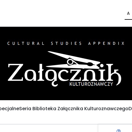
A
pecjalne
Seria Biblioteka Załącznika Kulturoznawczego
D