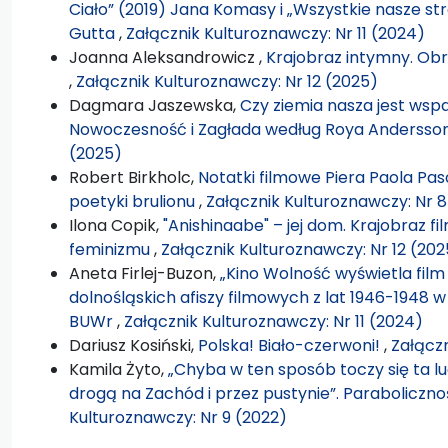
Ciało” (2019) Jana Komasy i „Wszystkie nasze st
Gutta
,
Załącznik Kulturoznawczy: Nr 11 (2024)
Joanna Aleksandrowicz ,
Krajobraz intymny. Obr
,
Załącznik Kulturoznawczy: Nr 12 (2025)
Dagmara Jaszewska,
Czy ziemia nasza jest wspa
Nowoczesność i Zagłada według Roya Anderss
(2025)
Robert Birkholc,
Notatki filmowe Piera Paola Pasol
poetyki brulionu
,
Załącznik Kulturoznawczy: Nr 8
Ilona Copik,
"Anishinaabe" – jej dom. Krajobraz
feminizmu
,
Załącznik Kulturoznawczy: Nr 12 (202
Aneta Firlej-Buzon,
„Kino Wolność wyświetla film 
dolnośląskich afiszy filmowych z lat 1946-1948
BUWr
,
Załącznik Kulturoznawczy: Nr 11 (2024)
Dariusz Kosiński,
Polska! Biało-czerwoni!
,
Załączn
Kamila Żyto,
„Chyba w ten sposób toczy się ta l
drogą na Zachód i przez pustynie”. Paraboliczno
Kulturoznawczy: Nr 9 (2022)