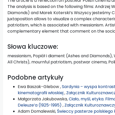
The article is a reflection on postwar Polish cinema a
The analysis is based on the following films: Andrzej 
Diamonds) and Marek Koterski’s Wszyscy jesteśmy Ch
juxtaposition allows to visualize a complex characteri
patriotism, which is associated with messianism. Artis
complementary element that comment on the social r
Słowa kluczowe:
messianism, Popiół i diament (Ashes and Diamonds),
All Christs), mournful patriotism, postwar cinema, Po
Podobne artykuły
Ewa Baszak-Glebow ,
Sardynia – wyspa kontras
kinematografii włoskiej
,
Załącznik Kulturoznawcz
Małgorzata Jakubowska,
Ciało, myśl, etyka. Fil
Deleuze’a (1925-1995)
,
Załącznik Kulturoznawczy
Adam Domalewski,
Świeccy pasterze polskiego 