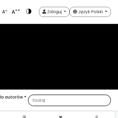
++
A
+
A
Zaloguj
Język Polski
la autorów