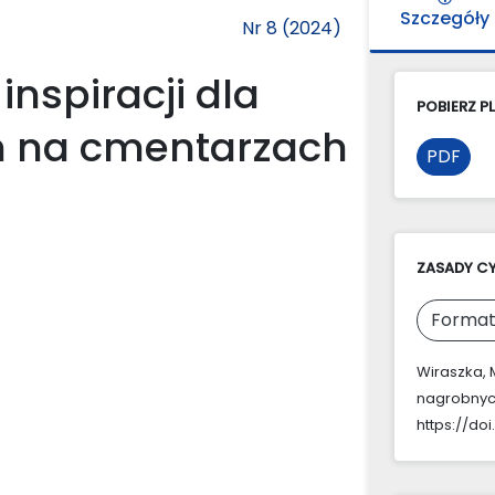
Szczegóły
Nr 8 (2024)
nspiracji dla
POBIERZ PL
 na cmentarzach
PDF
ZASADY C
Format
Wiraszka, 
nagrobnyc
https://do