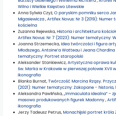
Battisty Gisleniego i Wilhelma Richtera
,
Artifex 
Wilno i Wielkie Księstwo Litewskie
Anna Sylwia Czyż,
O paryskim pomniku serca Jana
Migasiewicza
,
Artifex Novus: Nr 3 (2019): Numer
kościelna
Zuzanna Rejewska,
Historia i architektura kośc
Artifex Novus: Nr 7 (2023): Numer tematyczny: Wi
Joanna Strzemecka,
Idea twórczości i figura ar
Młodszego, Antoine’a Watteau i Jeana Chardina
tematyczny: Portret staropolski
Aleksander Stankiewicz,
Artystyczna oprawa kult
św. Marka w Krakowie w pierwszej połowie XVII w
ikonografia
Blanka Burnat,
Twórczość Marcina Rząsy. Przyc
(2021): Numer tematyczny: Zakopane - historia, k
Aleksandra Pawlińska,
„Immaculata idealna” – z
masowo produkowanych figurek Madonny
,
Arti
ikonografia
Jerzy Tadeusz Petrus,
Monachijski portret króla 