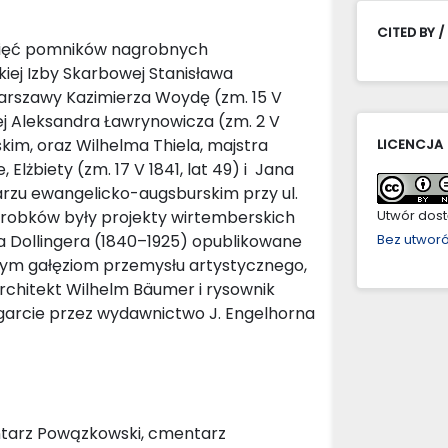
CITED BY /
 pięć pomników nagrobnych
ej Izby Skarbowej Stanisława
Warszawy Kazimierza Woydę (zm. 15 V
ej Aleksandra Ławrynowicza (zm. 2 V
kim, oraz Wilhelma Thiela, majstra
LICENCJA
 Elżbiety (zm. 17 V 1841, lat 49) i Jana
arzu ewangelicko-augsburskim przy ul.
grobków były projekty wirtemberskich
Utwór dostę
a Dollingera (1840–1925) opublikowane
Bez utwor
ym gałęziom przemysłu artystycznego,
architekt Wilhelm Bäumer i rysownik
ttgarcie przez wydawnictwo J. Engelhorna
tarz Powązkowski, cmentarz