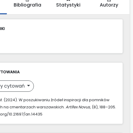
Bibliografia
Statystyki
Autorzy
IKI
YTOWANIA
y cytowań
M. (2024). W poszukiwaniu źródeł inspiracji dla pomników
h na cmentarzach warszawskich.
Artifex Novus
, (8), 188–205.
i.org/10.21697/an.14435