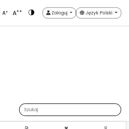
++
A
+
A
Zaloguj
Język Polski