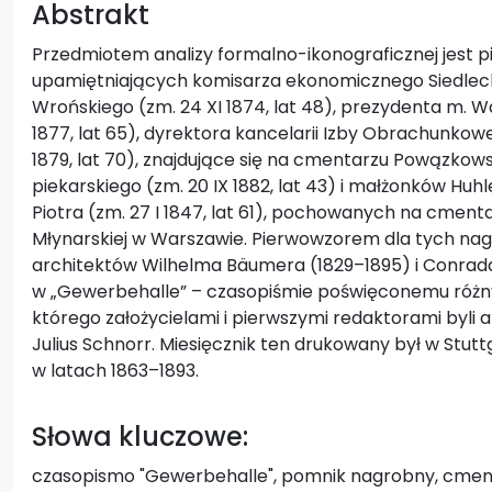
Abstrakt
Przedmiotem analizy formalno-ikonograficznej jest
upamiętniających komisarza ekonomicznego Siedlecki
Wrońskiego (zm. 24 XI 1874, lat 48), prezydenta m. 
1877, lat 65), dyrektora kancelarii Izby Obrachunkow
1879, lat 70), znajdujące się na cmentarzu Powązkows
piekarskiego (zm. 20 IX 1882, lat 43) i małżonków Huhle,
Piotra (zm. 27 I 1847, lat 61), pochowanych na cment
Młynarskiej w Warszawie. Pierwowzorem dla tych na
architektów Wilhelma Bäumera (1829–1895) i Conrad
w „Gewerbehalle” – czasopiśmie poświęconemu różn
którego założycielami i pierwszymi redaktorami byli 
Julius Schnorr. Miesięcznik ten drukowany był w Stu
w latach 1863–1893.
Słowa kluczowe:
czasopismo "Gewerbehalle", pomnik nagrobny, cmen