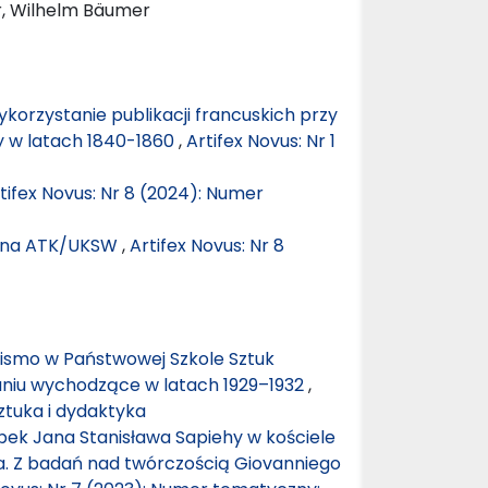
r, Wilhelm Bäumer
korzystanie publikacji francuskich przy
y w latach 1840-1860
,
Artifex Novus: Nr 1
tifex Novus: Nr 8 (2024): Numer
uki na ATK/UKSW
,
Artifex Novus: Nr 8
pismo w Państwowej Szkole Sztuk
aniu wychodzące w latach 1929–1932
,
ztuka i dydaktyka
bek Jana Stanisława Sapiehy w kościele
ia. Z badań nad twórczością Giovanniego