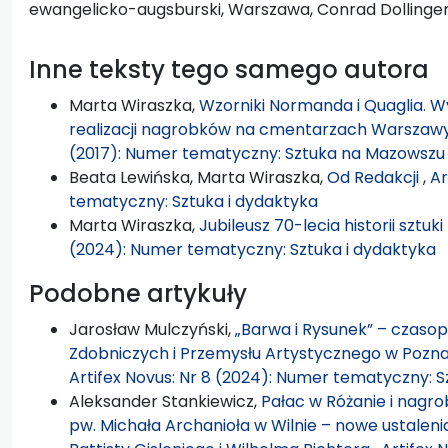
ewangelicko-augsburski, Warszawa, Conrad Dollinge
Inne teksty tego samego autora
Marta Wiraszka,
Wzorniki Normanda i Quaglia. Wy
realizacji nagrobków na cmentarzach Warszaw
(2017): Numer tematyczny: Sztuka na Mazowszu
Beata Lewińska, Marta Wiraszka,
Od Redakcji
,
Ar
tematyczny: Sztuka i dydaktyka
Marta Wiraszka,
Jubileusz 70-lecia historii szt
(2024): Numer tematyczny: Sztuka i dydaktyka
Podobne artykuły
Jarosław Mulczyński,
„Barwa i Rysunek” – czaso
Zdobniczych i Przemysłu Artystycznego w Pozn
Artifex Novus: Nr 8 (2024): Numer tematyczny: S
Aleksander Stankiewicz,
Pałac w Różanie i nagro
pw. Michała Archanioła w Wilnie – nowe ustalen