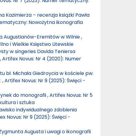
Novus: Nr 7 (2023): Numer tematyczny:
 Kazimierza – recenzja książki Pawła
 tematyczny: Nowożytna ikonografia
ioła Augustianów-Eremitów w Wilnie
,
lno i Wielkie Księstwo Litewskie
tysty w singeries Davida Teniersa
,
Artifex Novus: Nr 4 (2020): Numer
u bł. Michała Giedroycia w kościele pw.
.
,
Artifex Novus: Nr 9 (2025): Święci -
zynek do monografii
,
Artifex Novus: Nr 5
ultura i sztuka
jawisko indywidualnego zdobienia
fex Novus: Nr 9 (2025): Święci -
Zygmunta Augusta i uwagi o ikonografii