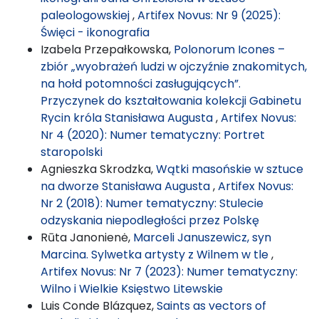
paleologowskiej
,
Artifex Novus: Nr 9 (2025):
Święci - ikonografia
Izabela Przepałkowska,
Polonorum Icones –
zbiór „wyobrażeń ludzi w ojczyźnie znakomitych,
na hołd potomności zasługujących”.
Przyczynek do kształtowania kolekcji Gabinetu
Rycin króla Stanisława Augusta
,
Artifex Novus:
Nr 4 (2020): Numer tematyczny: Portret
staropolski
Agnieszka Skrodzka,
Wątki masońskie w sztuce
na dworze Stanisława Augusta
,
Artifex Novus:
Nr 2 (2018): Numer tematyczny: Stulecie
odzyskania niepodległości przez Polskę
Rūta Janonienė,
Marceli Januszewicz, syn
Marcina. Sylwetka artysty z Wilnem w tle
,
Artifex Novus: Nr 7 (2023): Numer tematyczny:
Wilno i Wielkie Księstwo Litewskie
Luis Conde Blázquez,
Saints as vectors of