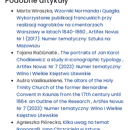
Podobne artykuły
Marta Wiraszka,
Wzorniki Normanda i Quaglia.
Wykorzystanie publikacji francuskich przy
realizacji nagrobków na cmentarzach
Warszawy w latach 1840-1860
,
Artifex Novus:
Nr 1 (2017): Numer tematyczny: Sztuka na
Mazowszu
Tojana Račiūnaitė ,
The portraits of Jan Karol
Chodkiewicz: a study in iconographic typology
,
Artifex Novus: Nr 7 (2023): Numer tematyczny:
Wilno i Wielkie Księstwo Litewskie
Aušra Vasiliauskienė,
The altars of the Holy
Trinity Church of the former Bernardine
Convent in Kaunas from the 17th century until
1864: an Outline of the Research
,
Artifex Novus:
Nr 7 (2023): Numer tematyczny: Wilno i Wielkie
Księstwo Litewskie
Agnieszka Piórecka,
Kilka uwag na temat
ikonografii Jana Chrzciciela w sztuce