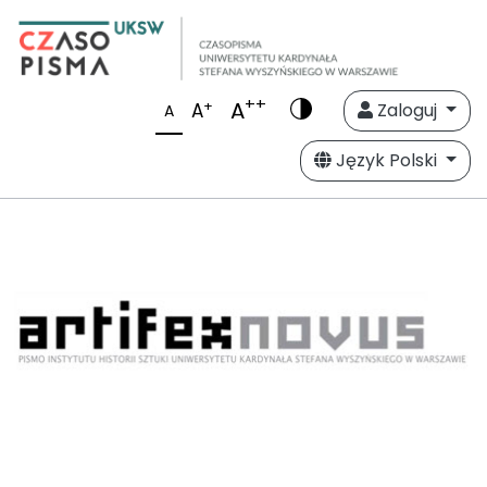
++
A
+
A
Zaloguj
A
Język Polski