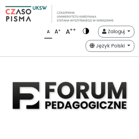
++
A
+
A
Zaloguj
A
Język Polski