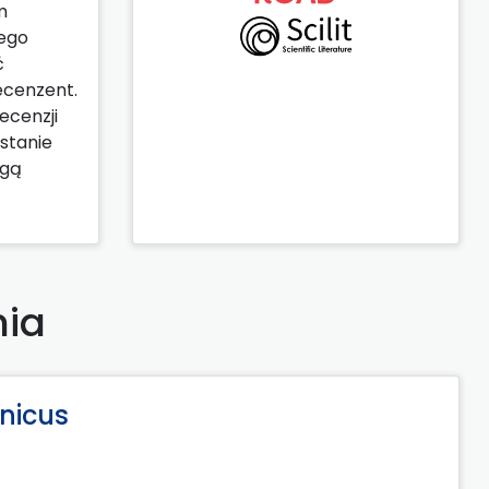
m
jego
ć
ecenzent.
ecenzji
stanie
ogą
nia
nicus