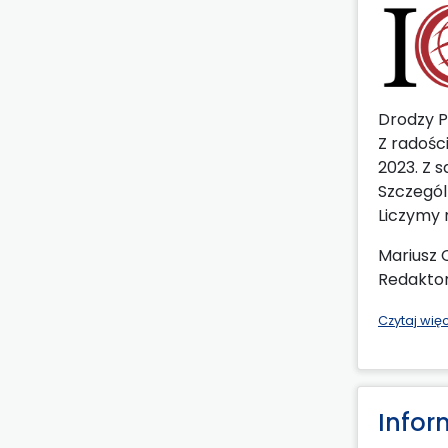
Drodzy P
Z radośc
2023. Z 
Szczegól
Liczymy 
Mariusz
Redaktor
Czytaj wię
Infor