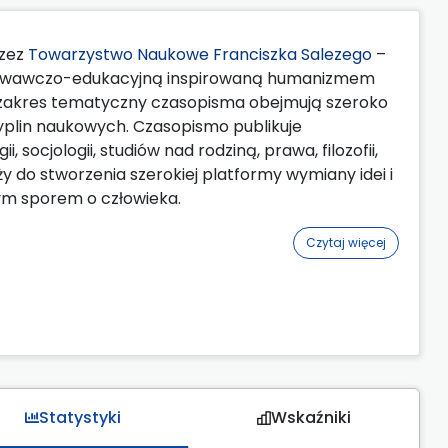
rzez
Towarzystwo Naukowe Franciszka Salezego
–
howawczo-edukacyjną inspirowaną humanizmem
 i zakres tematyczny czasopisma obejmują szeroko
yplin naukowych. Czasopismo publikuje
 socjologii, studiów nad rodziną, prawa, filozofii,
ży do stworzenia szerokiej platformy wymiany idei i
ym sporem o człowieka.
Czytaj więcej
Statystyki
Wskaźniki