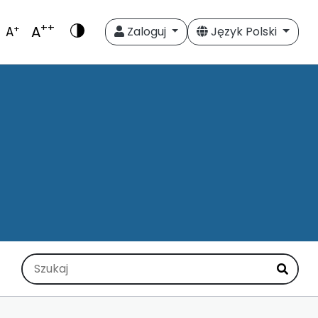
++
A
+
A
Zaloguj
Język Polski