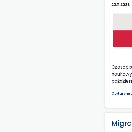
22.11.2023
Czasopis
naukowyc
paździer
Czytaj wię
Migra