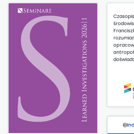
Czasopi
środowi
Francisz
rozumian
opracowan
antropol
doświadc
In