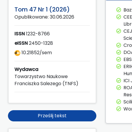
Tom 47 Nr 1 (2026)
Baz
CEE
Opublikowane: 30.06.2026
Lib
CEJ
ISSN
1232-8766
Sci
eISSN
2450-1328
Cro
DOA
10.21852/sem
EB
ERI
Wydawca
Hum
Towarzystwo Naukowe
ICI
Franciszka Salezego (TNFS)
ROA
Res
Sci
Wor
Prześlij tekst