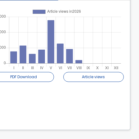
PDF Download
Article views