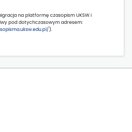
migracja na platformę czasopism UKSW i
ożliwy pod dotychczasowym adresem:
asopisma.uksw.edu.pl/
).