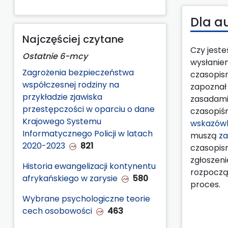
Dla a
Najczęściej czytane
Czy jest
Ostatnie 6-mcy
wysłanie
Zagrożenia bezpieczeństwa
czasopis
współczesnej rodziny na
zapoznał 
przykładzie zjawiska
zasadami
przestępczości w oparciu o dane
czasopiśm
Krajowego Systemu
wskazówk
Informatycznego Policji w latach
muszą
za
2020-2023
821
czasopis
zgłoszeni
Historia ewangelizacji kontynentu
rozpoczą
afrykańskiego w zarysie
580
proces.
Wybrane psychologiczne teorie
cech osobowości
463