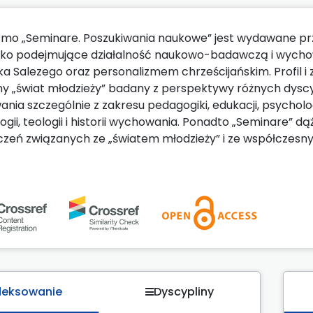
smo „Seminare. Poszukiwania naukowe” jest wydawane p
sko podejmujące działalność naukowo-badawczą i wyc
ka Salezego oraz personalizmem chrześcijańskim. Profil
y „świat młodzieży” badany z perspektywy różnych dysc
ia szczególnie z zakresu pedagogiki, edukacji, psychologii,
ogii, teologii i historii wychowania. Ponadto „Seminare” dą
zeń związanych ze „światem młodzieży” i ze współczesn
deksowanie
Dyscypliny