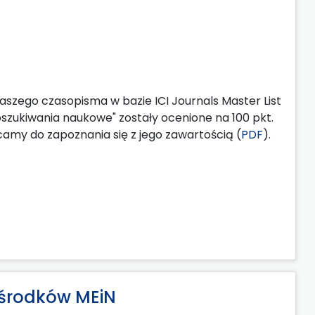
aszego czasopisma w bazie ICI Journals Master List
oszukiwania naukowe" zostały ocenione na 100 pkt.
camy do zapoznania się z jego zawartością (
PDF
).
 środków MEiN