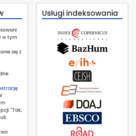
w
Usługi indeksowania
esowani
w w tym
nie się z
ędne
estrację
W
nym
cji: "Tak,
li:
stwo