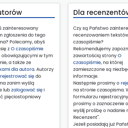
utorów
Dla recenzentó
eś zainteresowany
Czy są Państwo zainter
m zgłoszenia do tego
recenzowaniem tekstó
ma? Polecamy, abyś
czasopiśmie?
się z
O czasopiśmie
Rekomendujemy zapozna
 obowiązującymi w tym
zawartością strony
O
ie, a także ze
czasopiśmie
, na której
ami dla autora
. Autorzy
zamieszczone są niezb
rejestrować się
do
informacje.
ma zanim wyślą
Następnie prosimy o
rej
e lub
zalogować się
i
na stronie czasopisma. 
ć pięciostopniowy
formularzu rejestracyj
prosimy o zaznaczenie op
wyślij prośbę o nadanie ro
Recenzent".
Jeżeli posiadają już Pań