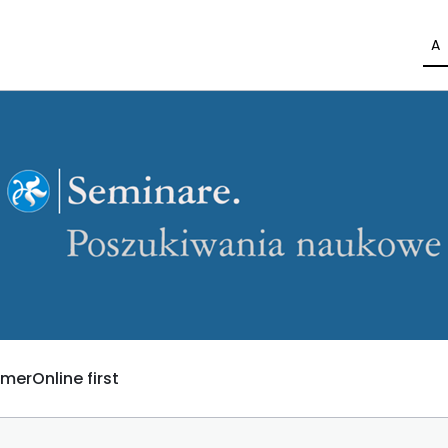
A
umer
Online first