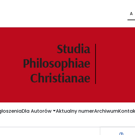
A
łoszenia
Dla Autorów
Aktualny numer
Archiwum
Kontak