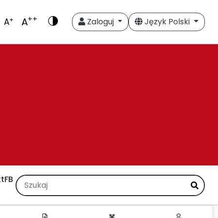
++
A
+
A
Zaloguj
Język Polski
t
FB