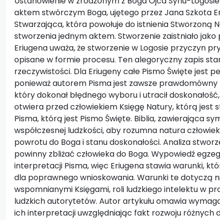
Ustanowienie w zrodzonym z Boga Ojca Synu-Logosie
aktem stwórczym Boga, ujętego przez Jana Szkota E
Stwarzająca, która powołuje do istnienia Stworzoną 
stworzenia jednym aktem. Stworzenie zaistniało jako 
Eriugena uważa, że stworzenie w Logosie przyczyn pr
opisane w formie procesu. Ten alegoryczny zapis stan
rzeczywistości. Dla Eriugeny całe Pismo Święte jest 
ponieważ autorem Pisma jest zawsze prawdomówny Bó
który dokonał błędnego wyboru i utracił doskonałość
otwiera przed człowiekiem Księgę Natury, którą jest
Pisma, którą jest Pismo Święte. Biblia, zawierająca sym
współczesnej ludzkości, aby rozumna natura człowie
powrotu do Boga i stanu doskonałości. Analiza stworz
powinny zbliżać człowieka do Boga. Wypowiedź egze
interpretacji Pisma, więc Eriugena stawia warunki, k
dla poprawnego wnioskowania. Warunki te dotyczą n
wspomnianymi Księgami, roli ludzkiego intelektu w 
ludzkich autorytetów. Autor artykułu omawia wymagan
ich interpretacji uwzględniając fakt rozwoju różnych 