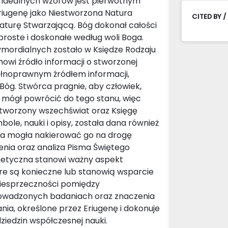
 idealnych wzorów jest pierwotnym
riugenę jako Niestworzona Natura
CITED BY /
Naturę Stwarzającą. Bóg dokonał całości
proste i doskonałe według woli Boga.
ymordialnych zostało w Księdze Rodzaju
owi źródło informacji o stworzonej
pełnoprawnym źródłem informacji,
g. Stwórca pragnie, aby człowiek,
, mógł powrócić do tego stanu, więc
 stworzony wszechświat oraz Księgę
bole, nauki i opisy, została dana również
ka mogła nakierować go na drogę
enia oraz analiza Pisma Świętego
getyczna stanowi ważny aspekt
tóre są konieczne lub stanowią wsparcie
iesprzeczności pomiędzy
prowadzonych badaniach oraz znaczenia
ia, określone przez Eriugenę i dokonuje
dziedzin współczesnej nauki.