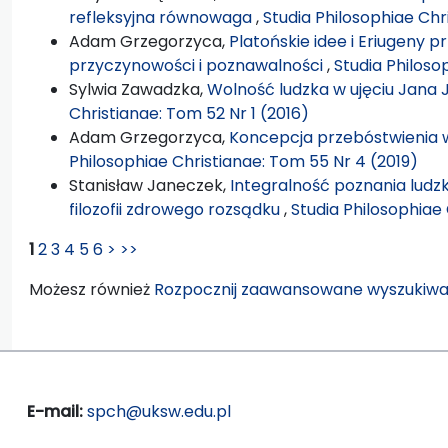
refleksyjna równowaga
,
Studia Philosophiae Chr
Adam Grzegorzyca,
Platońskie idee i Eriugeny 
przyczynowości i poznawalności
,
Studia Philoso
Sylwia Zawadzka,
Wolność ludzka w ujęciu Jana
Christianae: Tom 52 Nr 1 (2016)
Adam Grzegorzyca,
Koncepcja przebóstwienia 
Philosophiae Christianae: Tom 55 Nr 4 (2019)
Stanisław Janeczek,
Integralność poznania ludzki
filozofii zdrowego rozsądku
,
Studia Philosophiae 
1
2
3
4
5
6
>
>>
Możesz również
Rozpocznij zaawansowane wyszukiwa
E-mail:
spch@uksw.edu.pl