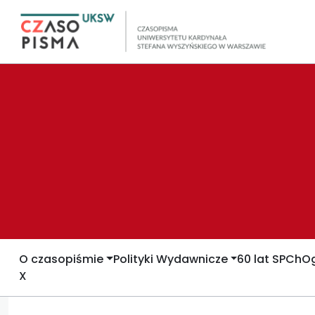
O czasopiśmie
Polityki Wydawnicze
60 lat SPCh
Og
X