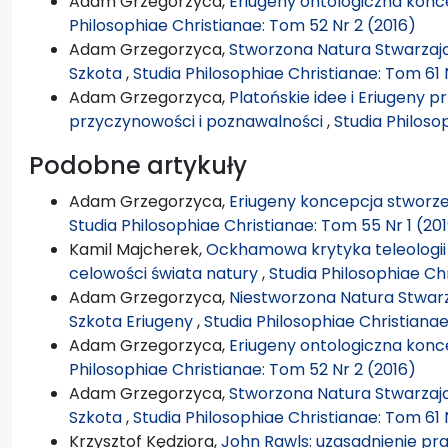
Adam Grzegorzyca,
Eriugeny ontologiczna konc
Philosophiae Christianae: Tom 52 Nr 2 (2016)
Adam Grzegorzyca,
Stworzona Natura Stwarzają
Szkota
,
Studia Philosophiae Christianae: Tom 61 
Adam Grzegorzyca,
Platońskie idee i Eriugeny 
przyczynowości i poznawalności
,
Studia Philoso
Podobne artykuły
Adam Grzegorzyca,
Eriugeny koncepcja stworze
Studia Philosophiae Christianae: Tom 55 Nr 1 (20
Kamil Majcherek,
Ockhamowa krytyka teleologii
celowości świata natury
,
Studia Philosophiae Ch
Adam Grzegorzyca,
Niestworzona Natura Stwarz
Szkota Eriugeny
,
Studia Philosophiae Christiana
Adam Grzegorzyca,
Eriugeny ontologiczna konc
Philosophiae Christianae: Tom 52 Nr 2 (2016)
Adam Grzegorzyca,
Stworzona Natura Stwarzają
Szkota
,
Studia Philosophiae Christianae: Tom 61 
Krzysztof Kędziora,
John Rawls: uzasadnienie pra