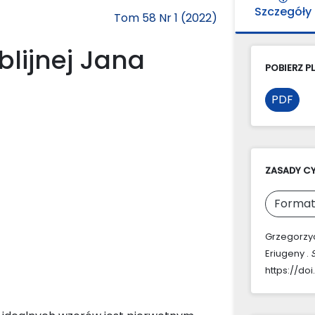
Szczegóły
Tom 58 Nr 1 (2022)
lijnej Jana
POBIERZ PL
PDF
ZASADY C
Format
Grzegorzyc
Eriugeny .
https://doi