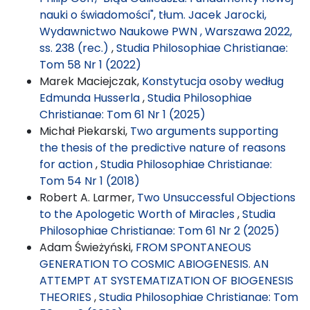
nauki o świadomości", tłum. Jacek Jarocki,
Wydawnictwo Naukowe PWN , Warszawa 2022,
ss. 238 (rec.)
,
Studia Philosophiae Christianae:
Tom 58 Nr 1 (2022)
Marek Maciejczak,
Konstytucja osoby według
Edmunda Husserla
,
Studia Philosophiae
Christianae: Tom 61 Nr 1 (2025)
Michał Piekarski,
Two arguments supporting
the thesis of the predictive nature of reasons
for action
,
Studia Philosophiae Christianae:
Tom 54 Nr 1 (2018)
Robert A. Larmer,
Two Unsuccessful Objections
to the Apologetic Worth of Miracles
,
Studia
Philosophiae Christianae: Tom 61 Nr 2 (2025)
Adam Świeżyński,
FROM SPONTANEOUS
GENERATION TO COSMIC ABIOGENESIS. AN
ATTEMPT AT SYSTEMATIZATION OF BIOGENESIS
THEORIES
,
Studia Philosophiae Christianae: Tom