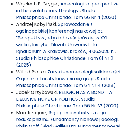
Wojciech P. Grygiel,
An ecological perspective
in the evolutionary theology
,
Studia
Philosophiae Christianae: Tom 56 Nr 4 (2020)
Andrzej Kobyliński,
Sprawozdanie z
ogólnopolskiej konferencji naukowej pt.
"Perspektywy etyki chrześcijańskiej w XXI
wieku", Instytut Filozofii Uniwersytetu
Ignatianum w Krakowie, Kraków, 4.06.2025 r.
,
Studia Philosophiae Christianae: Tom 61 Nr 2
(2025)
Witold Płotka,
Zarys fenomenologii solidarności:
O genezie konstytuowania się grup
,
Studia
Philosophiae Christianae: Tom 54 Nr 4 (2018)
Jacek Grzybowski,
RELIGION AS A BOND – A
DELUSIVE HOPE OF POLITICS
,
Studia
Philosophiae Christianae: Tom 56 Nr S2 (2020)
Marek Łagosz,
Błąd panpsychistycznego
redukcjonizmu. Fundamenty nienowej ideologii.
Philip Goff, "Błąd Galileusza. Fundamenty nowej