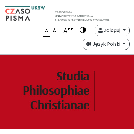
++
A
+
A
Zaloguj
A
Język Polski