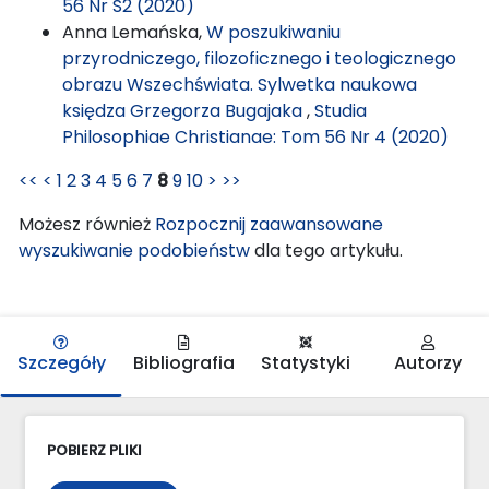
56 Nr S2 (2020)
Anna Lemańska,
W poszukiwaniu
przyrodniczego, filozoficznego i teologicznego
obrazu Wszechświata. Sylwetka naukowa
księdza Grzegorza Bugajaka
,
Studia
Philosophiae Christianae: Tom 56 Nr 4 (2020)
<<
<
1
2
3
4
5
6
7
8
9
10
>
>>
Możesz również
Rozpocznij zaawansowane
wyszukiwanie podobieństw
dla tego artykułu.
Szczegóły
Bibliografia
Statystyki
Autorzy
POBIERZ PLIKI