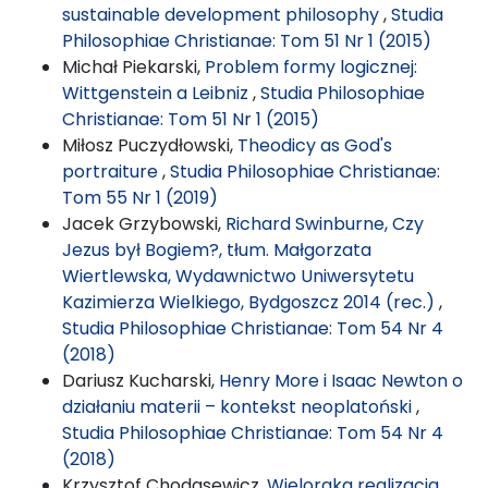
sustainable development philosophy
,
Studia
Philosophiae Christianae: Tom 51 Nr 1 (2015)
Michał Piekarski,
Problem formy logicznej:
Wittgenstein a Leibniz
,
Studia Philosophiae
Christianae: Tom 51 Nr 1 (2015)
Miłosz Puczydłowski,
Theodicy as God's
portraiture
,
Studia Philosophiae Christianae:
Tom 55 Nr 1 (2019)
Jacek Grzybowski,
Richard Swinburne, Czy
Jezus był Bogiem?, tłum. Małgorzata
Wiertlewska, Wydawnictwo Uniwersytetu
Kazimierza Wielkiego, Bydgoszcz 2014 (rec.)
,
Studia Philosophiae Christianae: Tom 54 Nr 4
(2018)
Dariusz Kucharski,
Henry More i Isaac Newton o
działaniu materii – kontekst neoplatoński
,
Studia Philosophiae Christianae: Tom 54 Nr 4
(2018)
Krzysztof Chodasewicz,
Wieloraka realizacja