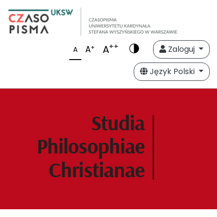
++
A
+
A
Zaloguj
A
Język Polski