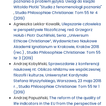
poznania a problem języka. Uwagi do książki
Witolda Płotki "Studia z fenomenologii poznania"
,
Studia Philosophiae Christianae: Tom 55 Nr 4
(2019)
Agnieszka Lekka-Kowalik,
Ulepszanie człowieka
w perspektywie filozoficznej, red. Grzegorz
Hołub i Piotr Duchliński, Seria: „Universum
Ethicae Christianae”, Wydawnictwo Naukowe
Akademii Ignatianum w Krakowie, Kraków 2018
(rec.)
,
Studia Philosophiae Christianae: Tom 55
Nr 3 (2019)
Andrzej Kobyliński,
Sprawozdanie z konferencji
naukowej nt. Oblicza nihilizmu we współczesnej
filozofii i kulturze, Uniwersytet Kardynała
Stefana Wyszyńskiego, Warszawa, 23 maja 2018
r.
,
Studia Philosophiae Christianae: Tom 55 Nr 1
(2019)
Andrzej Papuziński,
The reform of the quality of
life indicators in the EU from the perspective of