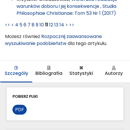
warunków doboru i jej konsekwencje
,
Studia
Philosophiae Christianae: Tom 53 Nr 1 (2017)
<<
<
4
5
6
7
8
9
10
11
12
13
14
>
>>
Możesz również
Rozpocznij zaawansowane
wyszukiwanie podobieństw
dla tego artykułu.
Szczegóły
Bibliografia
Statystyki
Autorzy
POBIERZ PLIKI
PDF