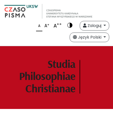
++
A
+
A
Zaloguj
A
Język Polski