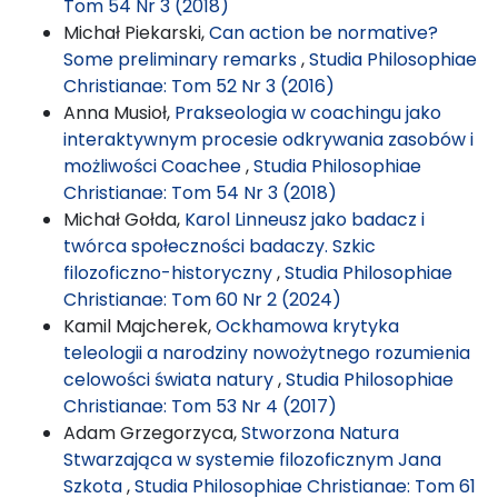
Tom 54 Nr 3 (2018)
Michał Piekarski,
Can action be normative?
Some preliminary remarks
,
Studia Philosophiae
Christianae: Tom 52 Nr 3 (2016)
Anna Musioł,
Prakseologia w coachingu jako
interaktywnym procesie odkrywania zasobów i
możliwości Coachee
,
Studia Philosophiae
Christianae: Tom 54 Nr 3 (2018)
Michał Gołda,
Karol Linneusz jako badacz i
twórca społeczności badaczy. Szkic
filozoficzno-historyczny
,
Studia Philosophiae
Christianae: Tom 60 Nr 2 (2024)
Kamil Majcherek,
Ockhamowa krytyka
teleologii a narodziny nowożytnego rozumienia
celowości świata natury
,
Studia Philosophiae
Christianae: Tom 53 Nr 4 (2017)
Adam Grzegorzyca,
Stworzona Natura
Stwarzająca w systemie filozoficznym Jana
Szkota
,
Studia Philosophiae Christianae: Tom 61