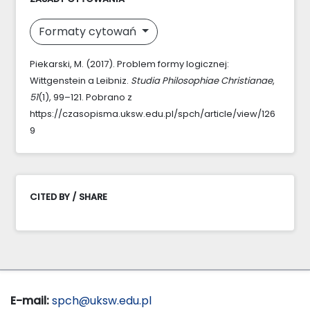
Formaty cytowań
Piekarski, M. (2017). Problem formy logicznej:
Wittgenstein a Leibniz.
Studia Philosophiae Christianae
,
51
(1), 99–121. Pobrano z
https://czasopisma.uksw.edu.pl/spch/article/view/126
9
CITED BY / SHARE
E-mail:
spch@uksw.edu.pl