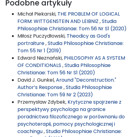
Podobne artykuły
Michał Piekarski,
THE PROBLEM OF LOGICAL
FORM: WITTGENSTEIN AND LEIBNIZ
,
Studia
Philosophiae Christianae: Tom 56 Nr S1 (2020)
Miłosz Puczydłowski,
Theodicy as God's
portraiture
,
Studia Philosophiae Christianae:
Tom 55 Nr 1 (2019)
Edward Nieznański,
PHILOSOPHY AS A SYSTEM
OF CONDITIONALS
,
Studia Philosophiae
Christianae: Tom 56 Nr S1 (2020)
David J. Gunkel,
Around "Deconstruction."
Author’s Response
,
Studia Philosophiae
Christianae: Tom 59 Nr 2 (2023)
Przemysław Zdybek,
Krytyczne spojrzenie z
perspektywy psychologa na granice
poradnictwa filozoficznego w porównaniu do
psychoterapii, pomocy psychologicznej i
coachingu
,
Studia Philosophiae Christianae: