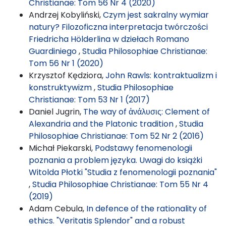
Christianae: Tom 56 Nr 4 (2020)
Andrzej Kobyliński,
Czym jest sakralny wymiar
natury? Filozoficzna interpretacja twórczości
Friedricha Hölderlina w dziełach Romano
Guardiniego
,
Studia Philosophiae Christianae:
Tom 56 Nr 1 (2020)
Krzysztof Kędziora,
John Rawls: kontraktualizm i
konstruktywizm
,
Studia Philosophiae
Christianae: Tom 53 Nr 1 (2017)
Daniel Jugrin,
The way of ἀνάλυσις: Clement of
Alexandria and the Platonic tradition
,
Studia
Philosophiae Christianae: Tom 52 Nr 2 (2016)
Michał Piekarski,
Podstawy fenomenologii
poznania a problem języka. Uwagi do książki
Witolda Płotki "Studia z fenomenologii poznania"
,
Studia Philosophiae Christianae: Tom 55 Nr 4
(2019)
Adam Cebula,
In defence of the rationality of
ethics. "Veritatis Splendor" and a robust