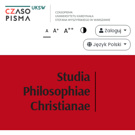
++
A
+
A
Zaloguj
A
Język Polski