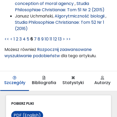
conception of moral agency
,
Studia
Philosophiae Christianae: Tom 51 Nr 2 (2015)
Janusz Uchmański,
Algorytmiczność biologii
,
Studia Philosophiae Christianae: Tom 52 Nr 1
(2016)
<<
<
1
2
3
4
5
6
7
8
9
10
11
12
13
>
>>
Możesz również
Rozpocznij zaawansowane
wyszukiwanie podobieństw
dla tego artykułu.
Szczegóły
Bibliografia
Statystyki
Autorzy
POBIERZ PLIKI
PDF (English)