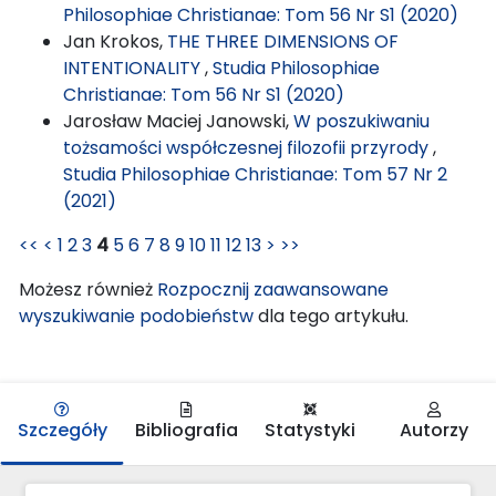
Philosophiae Christianae: Tom 56 Nr S1 (2020)
Jan Krokos,
THE THREE DIMENSIONS OF
INTENTIONALITY
,
Studia Philosophiae
Christianae: Tom 56 Nr S1 (2020)
Jarosław Maciej Janowski,
W poszukiwaniu
tożsamości współczesnej filozofii przyrody
,
Studia Philosophiae Christianae: Tom 57 Nr 2
(2021)
<<
<
1
2
3
4
5
6
7
8
9
10
11
12
13
>
>>
Możesz również
Rozpocznij zaawansowane
wyszukiwanie podobieństw
dla tego artykułu.
Szczegóły
Bibliografia
Statystyki
Autorzy