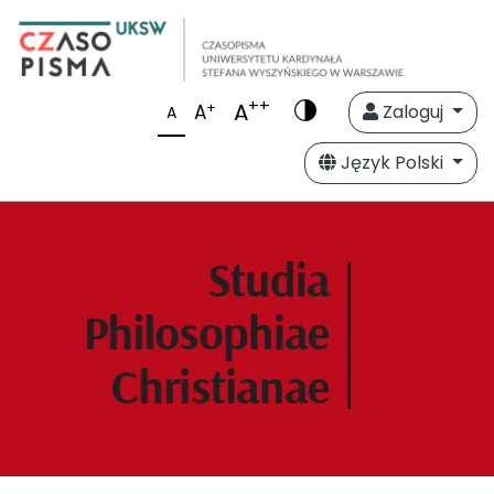
++
A
+
A
Zaloguj
A
Język Polski