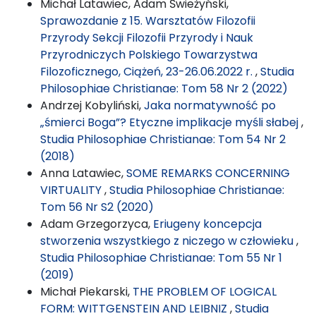
Michał Latawiec, Adam Świeżyński,
Sprawozdanie z 15. Warsztatów Filozofii
Przyrody Sekcji Filozofii Przyrody i Nauk
Przyrodniczych Polskiego Towarzystwa
Filozoficznego, Ciążeń, 23-26.06.2022 r.
,
Studia
Philosophiae Christianae: Tom 58 Nr 2 (2022)
Andrzej Kobyliński,
Jaka normatywność po
„śmierci Boga”? Etyczne implikacje myśli słabej
,
Studia Philosophiae Christianae: Tom 54 Nr 2
(2018)
Anna Latawiec,
SOME REMARKS CONCERNING
VIRTUALITY
,
Studia Philosophiae Christianae:
Tom 56 Nr S2 (2020)
Adam Grzegorzyca,
Eriugeny koncepcja
stworzenia wszystkiego z niczego w człowieku
,
Studia Philosophiae Christianae: Tom 55 Nr 1
(2019)
Michał Piekarski,
THE PROBLEM OF LOGICAL
FORM: WITTGENSTEIN AND LEIBNIZ
,
Studia