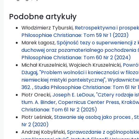
Podobne artykuły
Włodzimierz Tyburski,
Retrospektywna i prospekt
Philosophiae Christianae: Tom 59 Nr 1 (2023)
Marek Łagosz,
Spójność tezy o superweniencji z
duchowej oraz pozamaterialnego pochodzenia 
Philosophiae Christianae: Tom 60 Nr 2 (2024)
Michał Kruszelnicki, Wojciech Kruszelnicki,
Powrót
Dżugaj, "Problem wolności i konieczności w filozo
niemieckiej mistyki panteistycznej", Wydawnictwo
362.
,
Studia Philosophiae Christianae: Tom 61 Nr 
Piotr Orecki,
Joseph E. LeDoux, "Cztery rodzaje i
tłum. A. Binder, Copernicus Center Press, Kraków
Christianae: Tom 61 Nr 2 (2025)
Piotr Leśniak,
Stawanie się osobą jako proces
,
St
Nr 2 (2020)
Andrzej Kobyliński,
Sprawozdanie z ogólnopolskiej