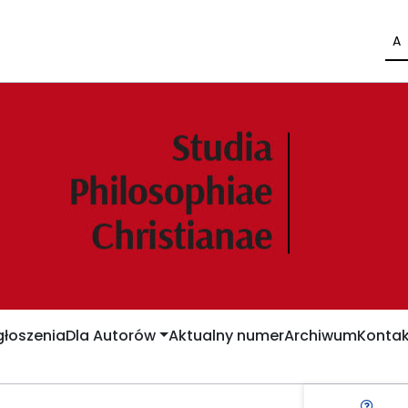
A
łoszenia
Dla Autorów
Aktualny numer
Archiwum
Kontak