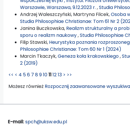
współczesnej etyki", Instytut Filozofii Uniwersy
Warszawie, Warszawa, 9.12.2023 r.
,
Studia Philos
Andrzej Waleszczyński, Martryna Filcek,
Osoba w
Studia Philosophiae Christianae: Tom 61 Nr 2 (20
Janina Buczkowska,
Realizm strukturalny a pro
sporu o realizm naukowy
,
Studia Philosophiae C
Filip Stawski,
Heurystyka poznania rozproszoneg
Philosophiae Christianae: Tom 60 Nr 1 (2024)
Marcin Tkaczyk,
Geneza koła krakowskiego
,
Stu
2 (2019)
<<
<
4
5
6
7
8
9
10
11
12
13
>
>>
Możesz również
Rozpocznij zaawansowane wyszukiwa
E-mail:
spch@uksw.edu.pl