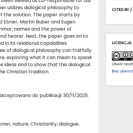
ave been viewed as co-responsible for our
er utilizes dialogical philosophy to
CITED BY /
f the solution. The paper starts by
nd Ebner, Martin Buber and Eugen
ammar, names and the power of
nd hearer. Next, the paper goes on to
in its relational capabilities.
LICENCJA
 of dialogical philosophy can fruitfully
re, exploring what it can mean to speak
se ideas and to show that this dialogical
Utwór dostę
 Christian tradition.
Bez utwor
akceptowano do publikacji: 30/11/2025.
r, nature, Christianity, dialogue,