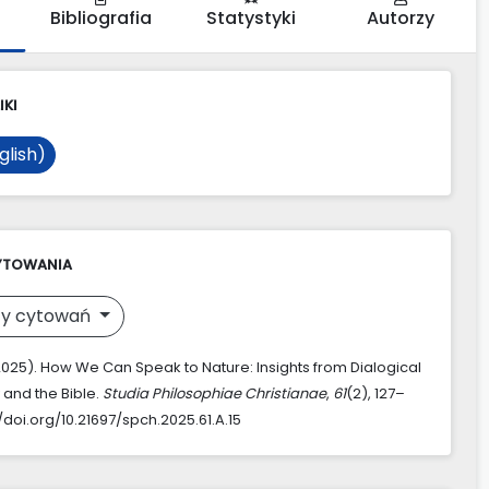
Bibliografia
Statystyki
Autorzy
IKI
glish)
YTOWANIA
y cytowań
(2025). How We Can Speak to Nature: Insights from Dialogical
 and the Bible.
Studia Philosophiae Christianae
,
61
(2), 127–
//doi.org/10.21697/spch.2025.61.A.15