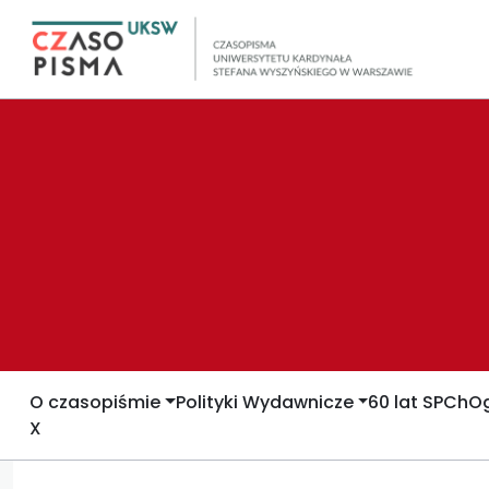
O czasopiśmie
Polityki Wydawnicze
60 lat SPCh
Og
X