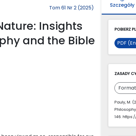
Szczegóły
Tom 61 Nr 2 (2025)
ature: Insights
POBIERZ PL
ophy and the Bible
PDF (En
ZASADY C
Format
Pauly, M. 
Philosophy
146. https: