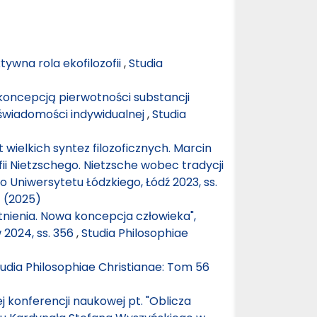
ywna rola ekofilozofii
,
Studia
 koncepcją pierwotności substancji
świadomości indywidualnej
,
Studia
 wielkich syntez filozoficznych. Marcin
fii Nietzschego. Nietzsche wobec tradycji
 Uniwersytetu Łódzkiego, Łódź 2023, ss.
1 (2025)
stnienia. Nowa koncepcja człowieka",
 2024, ss. 356
,
Studia Philosophiae
udia Philosophiae Christianae: Tom 56
 konferencji naukowej pt. "Oblicza