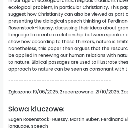
In our age of ecological crisis, religious traditions h
ecological problem, in particular Christianity. This pap
suggest how Christianity can also be viewed as part o
presenting the dialogical speech thinking of Ferdina
Rosenstock-Huessy, discussing their ideas about gr
language to create a relationship between speaker a
show how according to these thinkers, nature is limited 
Nonetheless, this paper then argues that the resources
be applied in renewing our human relations with natu
to nature. Biblical passages are used to illustrate the
approach to nature can be seen as consonant with the
----------------------------------------
Zgłoszono: 19/06/2025. Zrecenzowano: 21/10/2025. Za
Słowa kluczowe:
Eugen Rosenstock-Huessy, Martin Buber, Ferdinand Ebne
language, speech