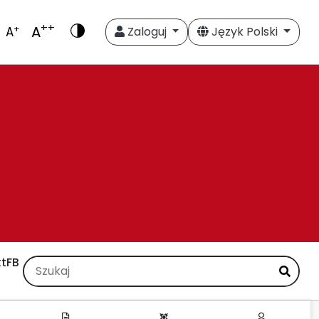
++
A
+
A
Zaloguj
Język Polski
t
FB