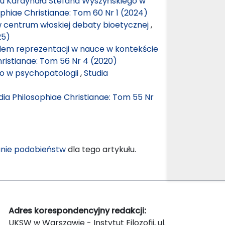
tetu Kardynała Stefana Wyszyńskiego w
ophiae Christianae: Tom 60 Nr 1 (2024)
 centrum włoskiej debaty bioetycznej
,
25)
blem reprezentacji w nauce w kontekście
hristianae: Tom 56 Nr 4 (2020)
o w psychopatologii
,
Studia
dia Philosophiae Christianae: Tom 55 Nr
nie podobieństw
dla tego artykułu.
Adres korespondencyjny redakcji:
UKSW w Warszawie - Instytut Filozofii, ul.