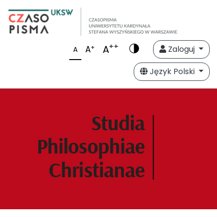
++
A
+
A
Zaloguj
A
Język Polski