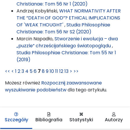
Christianae: Tom 56 Nr 1 (2020)
Andrzej Kobyliński,
WHAT NORMATIVITY AFTER
THE “DEATH OF GOD”? ETHICAL IMPLICATIONS
OF 'WEAK THOUGHT'
,
Studia Philosophiae
Christianae: Tom 56 Nr S2 (2020)
Marcin Napadło,
Stworzenie i ewolucja – dwa
„puzzle” chrześcijańskiego światopoglądu
,
Studia Philosophiae Christianae: Tom 55 Nr 1
(2019)
<<
<
1
2
3
4
5
6
7
8
9
10
11
12
13
>
>>
Możesz również
Rozpocznij zaawansowane
wyszukiwanie podobieństw
dla tego artykułu.
Szczegóły
Bibliografia
Statystyki
Autorzy