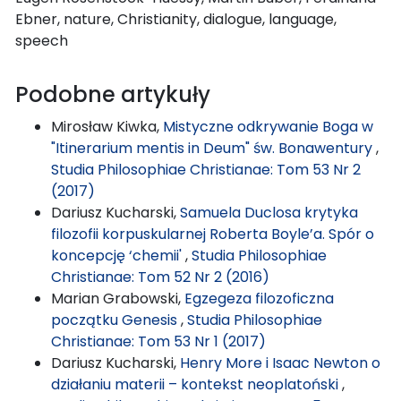
Ebner, nature, Christianity, dialogue, language,
speech
Podobne artykuły
Mirosław Kiwka,
Mistyczne odkrywanie Boga w
"Itinerarium mentis in Deum" św. Bonawentury
,
Studia Philosophiae Christianae: Tom 53 Nr 2
(2017)
Dariusz Kucharski,
Samuela Duclosa krytyka
filozofii korpuskularnej Roberta Boyle’a. Spór o
koncepcję ‘chemii'
,
Studia Philosophiae
Christianae: Tom 52 Nr 2 (2016)
Marian Grabowski,
Egzegeza filozoficzna
początku Genesis
,
Studia Philosophiae
Christianae: Tom 53 Nr 1 (2017)
Dariusz Kucharski,
Henry More i Isaac Newton o
działaniu materii – kontekst neoplatoński
,