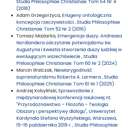
Studia Philosophiae Christianae: Tom 54 Nr 4
(2018)
Adam Grzegorzyca,
Eriugeny ontologiczna
koncepcja rzeczywistości
,
Studia Philosophiae
Christianae: Tom 52 Nr 2 (2016)
Tomasz Maziarka,
Emergencja duszy. Andreasa
Nordlandera odczytanie potencjalizmu św.
Augustyna i kwestia stworzenia duszy ludzkiej w
ewoluującym wszechświecie
,
Studia
Philosophiae Christianae: Tom 60 Nr 2 (2024)
Marcin Walczak,
Niewiarygodność
supranaturalizmu Roberta A. Larmera
,
Studia
Philosophiae Christianae: Tom 61 Nr 1 (2025)
Andrzej Kobyliński,
Sprawozdanie z
międzynarodowej konferencji naukowej nt.
"Przyrodoznawstwo – Filozofia – Teologia.
Obszary i perspektywy dialogu", Uniwersytet
Kardynała Stefana Wyszyńskiego, Warszawa,
15–16 października 2019 r.
,
Studia Philosophiae