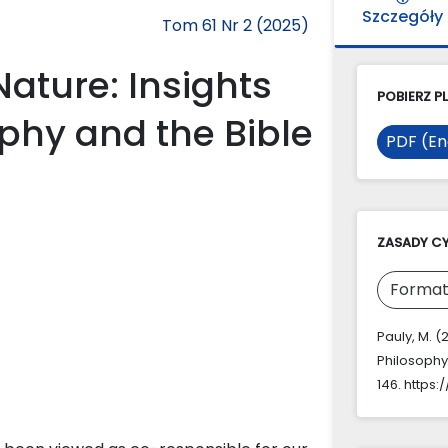
Szczegóły
Tom 61 Nr 2 (2025)
ature: Insights
POBIERZ PL
ophy and the Bible
PDF (En
ZASADY C
Format
Pauly, M. 
Philosophy
146. https: