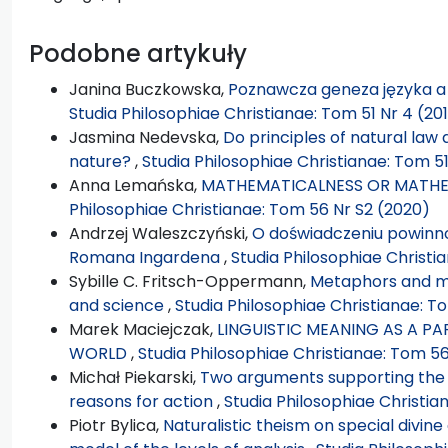
Podobne artykuły
Janina Buczkowska,
Poznawcza geneza języka a 
Studia Philosophiae Christianae: Tom 51 Nr 4 (20
Jasmina Nedevska,
Do principles of natural la
nature?
,
Studia Philosophiae Christianae: Tom 51
Anna Lemańska,
MATHEMATICALNESS OR MATHE
Philosophiae Christianae: Tom 56 Nr S2 (2020)
Andrzej Waleszczyński,
O doświadczeniu powinno
Romana Ingardena
,
Studia Philosophiae Christi
Sybille C. Fritsch-Oppermann,
Metaphors and met
and science
,
Studia Philosophiae Christianae: T
Marek Maciejczak,
LINGUISTIC MEANING AS A P
WORLD
,
Studia Philosophiae Christianae: Tom 56
Michał Piekarski,
Two arguments supporting the t
reasons for action
,
Studia Philosophiae Christia
Piotr Bylica,
Naturalistic theism on special divin