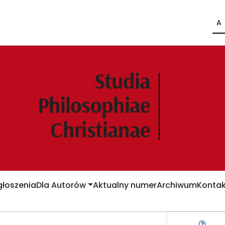
A
łoszenia
Dla Autorów
Aktualny numer
Archiwum
Kontak