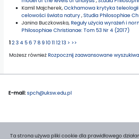
model of the levels of analysis
,
Studia Philosophi
Kamil Majcherek,
Ockhamowa krytyka teleologii
celowości świata natury
,
Studia Philosophiae Ch
Janina Buczkowska,
Reguły użycia wyrażeń i n
Philosophiae Christianae: Tom 53 Nr 4 (2017)
1
2
3
4
5
6
7
8
9
10
11
12
13
>
>>
Możesz również
Rozpocznij zaawansowane wyszukiwa
E-mail:
spch@uksw.edu.pl
Ta strona używa pliki cookie dla prawidłowego działan