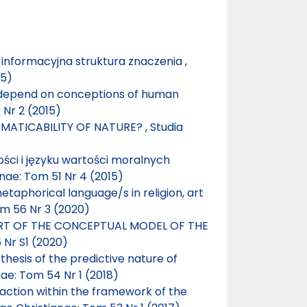
informacyjna struktura znaczenia
,
15)
w depend on conceptions of human
 Nr 2 (2015)
MATICABILITY OF NATURE?
,
Studia
ści i języku wartości moralnych
anae: Tom 51 Nr 4 (2015)
aphorical language/s in religion, art
om 56 Nr 3 (2020)
ART OF THE CONCEPTUAL MODEL OF THE
 Nr S1 (2020)
hesis of the predictive nature of
nae: Tom 54 Nr 1 (2018)
e action within the framework of the