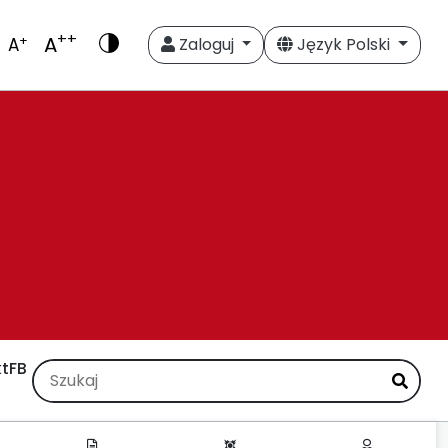
++
A
+
A
Zaloguj
Język Polski
t
FB