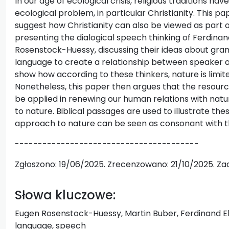
In our age of ecological crisis, religious traditions h
ecological problem, in particular Christianity. This pap
suggest how Christianity can also be viewed as part o
presenting the dialogical speech thinking of Ferdina
Rosenstock-Huessy, discussing their ideas about gr
language to create a relationship between speaker a
show how according to these thinkers, nature is limited 
Nonetheless, this paper then argues that the resources
be applied in renewing our human relations with natu
to nature. Biblical passages are used to illustrate the
approach to nature can be seen as consonant with the
----------------------------------------
Zgłoszono: 19/06/2025. Zrecenzowano: 21/10/2025. Za
Słowa kluczowe:
Eugen Rosenstock-Huessy, Martin Buber, Ferdinand Ebne
language, speech