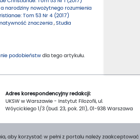
ae Christianae: Tom 53 Nr 1 (2017)
 a narodziny nowożytnego rozumienia
ristianae: Tom 53 Nr 4 (2017)
ormatywność znaczenia
,
Studia
nie podobieństw
dla tego artykułu.
Adres korespondencyjny redakcji:
UKSW w Warszawie - Instytut Filozofii, ul.
Wóycickiego 1/3 (bud. 23, pok. 211), 01-938 Warszawa
ia, aby korzystać w pełni z portalu należy zaakceptować p