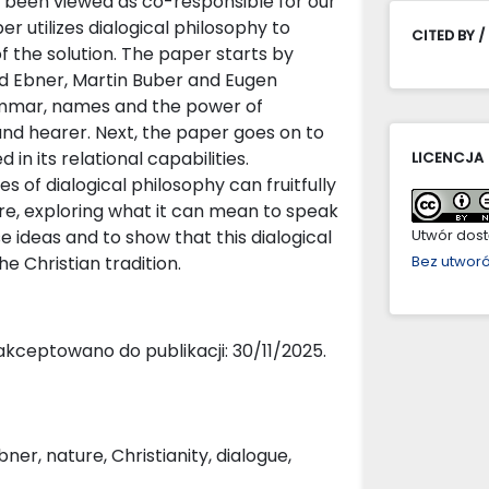
ave been viewed as co-responsible for our
er utilizes dialogical philosophy to
CITED BY /
f the solution. The paper starts by
nd Ebner, Martin Buber and Eugen
ammar, names and the power of
nd hearer. Next, the paper goes on to
in its relational capabilities.
LICENCJA
 of dialogical philosophy can fruitfully
re, exploring what it can mean to speak
se ideas and to show that this dialogical
Utwór dostę
 Christian tradition.
Bez utwor
akceptowano do publikacji: 30/11/2025.
r, nature, Christianity, dialogue,