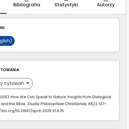
Bibliografia
Statystyki
Autorzy
IKI
glish)
YTOWANIA
y cytowań
(2025). How We Can Speak to Nature: Insights from Dialogical
 and the Bible.
Studia Philosophiae Christianae
,
61
(2), 127–
//doi.org/10.21697/spch.2025.61.A.15